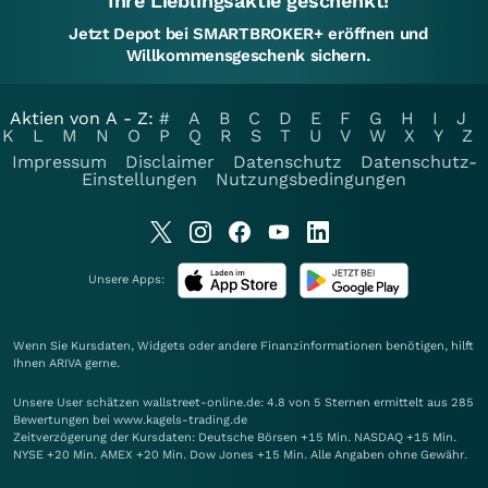
Ihre Lieblingsaktie geschenkt!
Jetzt Depot bei SMARTBROKER+ eröffnen und
Willkommensgeschenk sichern.
Aktien von A - Z:
#
A
B
C
D
E
F
G
H
I
J
K
L
M
N
O
P
Q
R
S
T
U
V
W
X
Y
Z
Impressum
Disclaimer
Datenschutz
Datenschutz-
Einstellungen
Nutzungsbedingungen
Unsere Apps:
Wenn Sie Kursdaten, Widgets oder andere Finanzinformationen benötigen, hilft
Ihnen
ARIVA
gerne.
Unsere User schätzen wallstreet-online.de: 4.8 von 5 Sternen ermittelt aus 285
Bewertungen bei www.kagels-trading.de
Zeitverzögerung der Kursdaten: Deutsche Börsen +15 Min. NASDAQ +15 Min.
NYSE +20 Min. AMEX +20 Min. Dow Jones +15 Min. Alle Angaben ohne Gewähr.