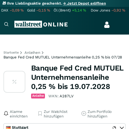
🎁 Ihre Lieblingsaktie geschenkt.
→ Jetzt Depot eröffnen
DAX
-0,09
%
Gold
-0,15
%
Öl (Brent)
+5,14
%
Dow Jones
-0,92
%
Anleihen
Startseite
Banque Fed Cred MUTUEL Unternehmensanleihe 0,25 % bis 07/28
Banque Fed Cred MUTUEL
Unternehmensanleihe
0,25 % bis 19.07.2028
Anleihe
WKN:
A287LV
Alarme
Zur Watchlist
Zum Portfolio
einrichten
hinzufügen
hinzufügen
Stuttgart