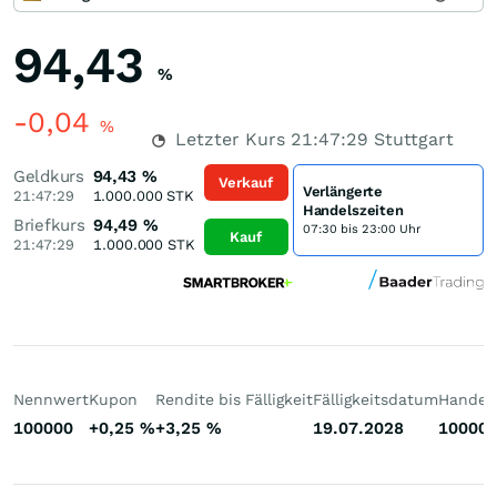
94,43
%
-0,04
%
Letzter Kurs
21:47:29
Stuttgart
Geldkurs
94,43
%
Verkauf
Verlängerte
21:47:29
1.000.000
STK
Handelszeiten
Briefkurs
94,49
%
07:30 bis 23:00 Uhr
Kauf
21:47:29
1.000.000
STK
Nennwert
Kupon
Rendite bis Fälligkeit
Fälligkeitsdatum
Handelb
100000
+0,25
%
+3,25
%
19.07.2028
10000