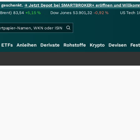
ie geschenkt.
→ Jetzt Depot bei SMARTBROKER+ eröffnen und Willkom
(Brent)
83,54
+5,15
%
Dow Jones
53.901,32
-0,92
%
US Tech 1
ETFs
Anleihen
Derivate
Rohstoffe
Krypto
Devisen
Fest