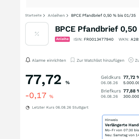
Anleihen
BPCE Pfandbrief 0,50 % bis 01/35
Startseite
BPCE Pfandbrief 0,50
Anleihe
ISIN:
FR0013477940
WKN:
A28
Alarme einrichten
Zur Watchlist hinzufügen
Zu
77,72
Geldkurs
77,72
%
06.08.26
5.000.0
Briefkurs
77,88
-0,17
%
06.08.26
300.00
Letzter Kurs
06.08.26
Stuttgart
Hinweis
Verlängerte Hand
Mo-Fr von
07:30 bi
Neu: Samstag von 14