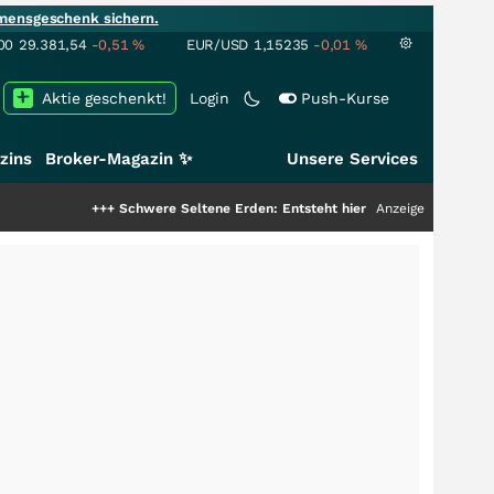
mensgeschenk sichern.
00
29.381,54
-0,51
%
EUR/USD
1,15235
-0,01
%
Aktie geschenkt!
Login
Push-Kurse
zins
Broker-Magazin ✨
Unsere Services
+++
Schwere Seltene Erden: Entsteht hier die nächste Milliardenstory?
Anzeige
++