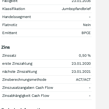
Fälligkeit
23.01.2035
Klassifikation
Jumbopfandbrief
Handelssegment
-
Flatnotiz
Nein
Emittent
BPCE
Zins
Zinssatz
0,50
%
erste Zinszahlung
23.01.2020
nächste Zinszahlung
23.01.2021
Zinsberechnungsmethode
ACT/ACT
Zinszusatzangaben Cash Flow
-
Zinsabhängigkeit Cash Flow
-