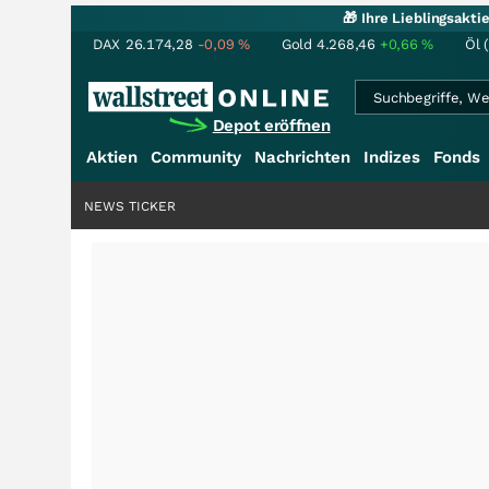
🎁 Ihre Lieblingsakt
DAX
26.174,28
-0,09
%
Gold
4.268,46
+0,66
%
Öl 
Depot eröffnen
Aktien
Community
Nachrichten
Indizes
Fonds
NEWS TICKER