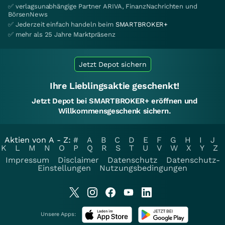
✅ verlagsunabhängige Partner ARIVA, FinanzNachrichten und
BörsenNews
✅ Jederzeit einfach handeln beim
SMARTBROKER+
✅ mehr als 25 Jahre Marktpräsenz
Jetzt Depot sichern
Ihre Lieblingsaktie geschenkt!
Jetzt Depot bei SMARTBROKER+ eröffnen und
Willkommensgeschenk sichern.
Aktien von A - Z:
#
A
B
C
D
E
F
G
H
I
J
K
L
M
N
O
P
Q
R
S
T
U
V
W
X
Y
Z
Impressum
Disclaimer
Datenschutz
Datenschutz-
Einstellungen
Nutzungsbedingungen
Unsere Apps: