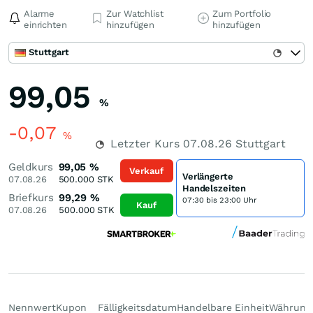
Alarme
Zur Watchlist
Zum Portfolio
einrichten
hinzufügen
hinzufügen
Stuttgart
99,05
%
-0,07
%
Letzter Kurs
07.08.26
Stuttgart
Geldkurs
99,05
%
Verkauf
Verlängerte
07.08.26
500.000
STK
Handelszeiten
Briefkurs
99,29
%
07:30 bis 23:00 Uhr
Kauf
07.08.26
500.000
STK
Nennwert
Kupon
Fälligkeitsdatum
Handelbare Einheit
Währung