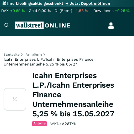
🎁 Ihre Lieblingsaktie geschenkt.
→ Jetzt Depot eröffnen
DAX
+0,69
%
Gold
0,00
%
Öl (Brent)
-1,53
%
Dow Jones
+0,25
%
Anleihen
Startseite
Icahn Enterprises L.P./Icahn Enterprises Finance
Unternehmensanleihe 5,25 % bis 05/27
Icahn Enterprises
L.P./Icahn Enterprises
Finance
Unternehmensanleihe
5,25 % bis 15.05.2027
Anleihe
WKN:
A28TYK