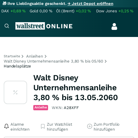
🎁 Ihre Lieblingsaktie geschenkt.
→ Jetzt Depot eröffnen
DAX
+0,69
%
Gold
0,00
%
Öl (Brent)
+0,02
%
Dow Jones
+0,25
%
Anleihen
Startseite
Walt Disney Unternehmensanleihe 3,80 % bis 05/60
Handelsplätze
Walt Disney
Unternehmensanleihe
3,80 % bis 13.05.2060
Anleihe
WKN:
A28XFF
Alarme
Zur Watchlist
Zum Portfolio
einrichten
hinzufügen
hinzufügen