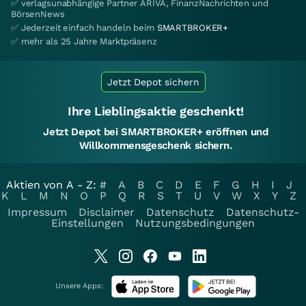
✅ verlagsunabhängige Partner ARIVA, FinanzNachrichten und
BörsenNews
✅ Jederzeit einfach handeln beim
SMARTBROKER+
✅ mehr als 25 Jahre Marktpräsenz
Jetzt Depot sichern
Ihre Lieblingsaktie geschenkt!
Jetzt Depot bei SMARTBROKER+ eröffnen und
Willkommensgeschenk sichern.
Aktien von A - Z:
#
A
B
C
D
E
F
G
H
I
J
K
L
M
N
O
P
Q
R
S
T
U
V
W
X
Y
Z
Impressum
Disclaimer
Datenschutz
Datenschutz-
Einstellungen
Nutzungsbedingungen
Unsere Apps: