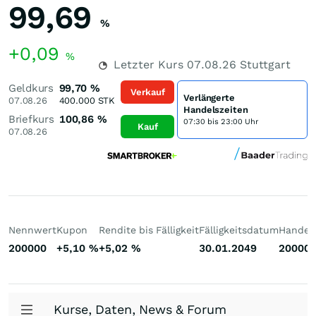
99,69
%
+0,09
%
Letzter Kurs
07.08.26
Stuttgart
Geldkurs
99,70
%
Verkauf
Verlängerte
07.08.26
400.000
STK
Handelszeiten
Briefkurs
100,86
%
07:30 bis 23:00 Uhr
Kauf
07.08.26
Nennwert
Kupon
Rendite bis Fälligkeit
Fälligkeitsdatum
Handelb
200000
+5,10
%
+5,02
%
30.01.2049
20000
Kurse, Daten, News & Forum