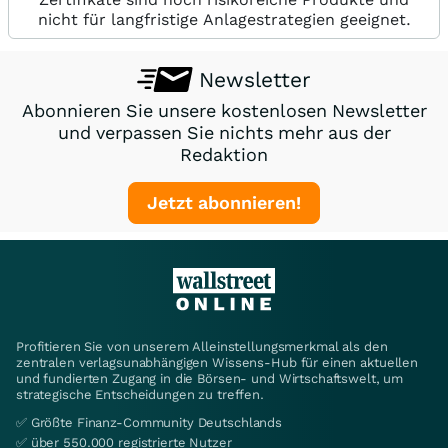
nicht für langfristige Anlagestrategien geeignet.
Newsletter
Abonnieren Sie unsere kostenlosen Newsletter
und verpassen Sie nichts mehr aus der
Redaktion
Jetzt abonnieren!
Profitieren Sie von unserem Alleinstellungsmerkmal als den
zentralen verlagsunabhängigen Wissens-Hub für einen aktuellen
und fundierten Zugang in die Börsen- und Wirtschaftswelt, um
strategische Entscheidungen zu treffen.
✅ Größte Finanz-Community Deutschlands
✅ über 550.000 registrierte Nutzer