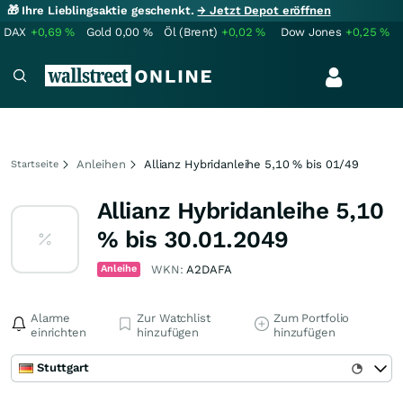
🎁 Ihre Lieblingsaktie geschenkt.
→ Jetzt Depot eröffnen
DAX
+0,69
%
Gold
0,00
%
Öl (Brent)
+0,02
%
Dow Jones
+0,25
%
Anleihen
Allianz Hybridanleihe 5,10 % bis 01/49
Startseite
Allianz Hybridanleihe 5,10
% bis 30.01.2049
Anleihe
WKN:
A2DAFA
Alarme
Zur Watchlist
Zum Portfolio
einrichten
hinzufügen
hinzufügen
Stuttgart