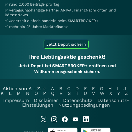
✅ rund 2.000 Beiträge pro Tag
✅ verlagsunabhängige Partner ARIVA, FinanzNachrichten und
BörsenNews
✅ Jederzeit einfach handeln beim
SMARTBROKER+
✅ mehr als 25 Jahre Marktpräsenz
Jetzt Depot sichern
Ihre Lieblingsaktie geschenkt!
Jetzt Depot bei SMARTBROKER+ eröffnen und
Willkommensgeschenk sichern.
Aktien von A - Z:
#
A
B
C
D
E
F
G
H
I
J
K
L
M
N
O
P
Q
R
S
T
U
V
W
X
Y
Z
Impressum
Disclaimer
Datenschutz
Datenschutz-
Einstellungen
Nutzungsbedingungen