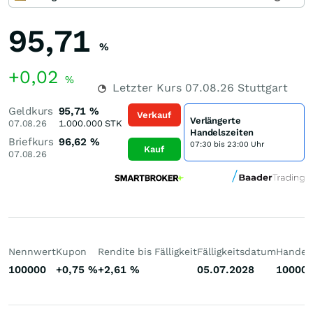
95,71
%
+0,02
%
Letzter Kurs
07.08.26
Stuttgart
Geldkurs
95,71
%
Verkauf
Verlängerte
07.08.26
1.000.000
STK
Handelszeiten
Briefkurs
96,62
%
07:30 bis 23:00 Uhr
Kauf
07.08.26
Nennwert
Kupon
Rendite bis Fälligkeit
Fälligkeitsdatum
Handelb
100000
+0,75
%
+2,61
%
05.07.2028
10000