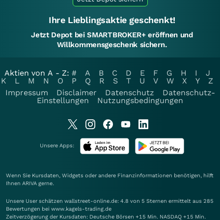
Ihre Lieblingsaktie geschenkt!
Jetzt Depot bei SMARTBROKER+ eröffnen und
Willkommensgeschenk sichern.
Aktien von A - Z:
#
A
B
C
D
E
F
G
H
I
J
K
L
M
N
O
P
Q
R
S
T
U
V
W
X
Y
Z
Impressum
Disclaimer
Datenschutz
Datenschutz-
Einstellungen
Nutzungsbedingungen
Unsere Apps:
Wenn Sie Kursdaten, Widgets oder andere Finanzinformationen benötigen, hilft
Ihnen
ARIVA
gerne.
Unsere User schätzen wallstreet-online.de: 4.8 von 5 Sternen ermittelt aus 285
Bewertungen bei www.kagels-trading.de
Zeitverzögerung der Kursdaten: Deutsche Börsen +15 Min. NASDAQ +15 Min.