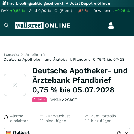
🎁 Ihre Lieblingsaktie geschenkt.
→ Jetzt Depot eröffnen
DAX
+0,69
%
Gold
0,00
%
Öl (Brent)
-1,53
%
Dow Jones
+0,25
%
Anleihen
Startseite
Deutsche Apotheker- und Ärztebank Pfandbrief 0,75 % bis 07/28
Deutsche Apotheker- und
Ärztebank Pfandbrief
0,75 % bis 05.07.2028
Anleihe
WKN:
A2G80Z
Alarme
Zur Watchlist
Zum Portfolio
einrichten
hinzufügen
hinzufügen
Stuttgart