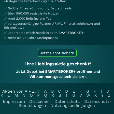
strategische Entscheidungen zu treffen.
✅ Größte Finanz-Community Deutschlands
✅ über 550.000 registrierte Nutzer
✅ rund 2.000 Beiträge pro Tag
✅ verlagsunabhängige Partner ARIVA, FinanzNachrichten und
BörsenNews
✅ Jederzeit einfach handeln beim
SMARTBROKER+
✅ mehr als 25 Jahre Marktpräsenz
Jetzt Depot sichern
Ihre Lieblingsaktie geschenkt!
Jetzt Depot bei SMARTBROKER+ eröffnen und
Willkommensgeschenk sichern.
Aktien von A - Z:
#
A
B
C
D
E
F
G
H
I
J
K
L
M
N
O
P
Q
R
S
T
U
V
W
X
Y
Z
Impressum
Disclaimer
Datenschutz
Datenschutz-
Einstellungen
Nutzungsbedingungen