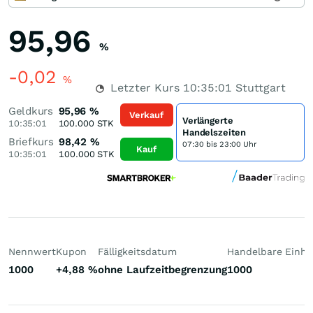
95,96
%
-0,02
%
Letzter Kurs
10:35:01
Stuttgart
Geldkurs
95,96
%
Verkauf
Verlängerte
10:35:01
100.000
STK
Handelszeiten
Briefkurs
98,42
%
07:30 bis 23:00 Uhr
Kauf
10:35:01
100.000
STK
Nennwert
Kupon
Fälligkeitsdatum
Handelbare Einhe
1000
+4,88
%
ohne Laufzeitbegrenzung
1000