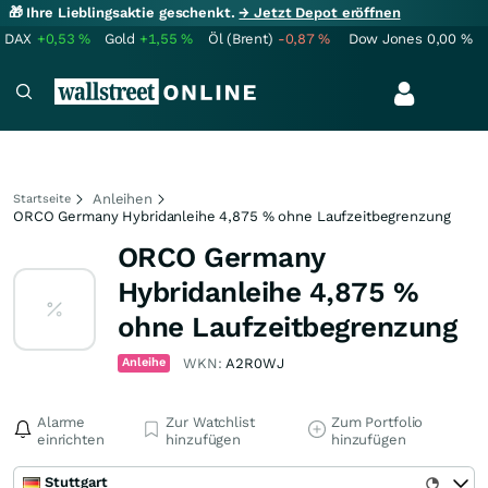
🎁 Ihre Lieblingsaktie geschenkt.
→ Jetzt Depot eröffnen
DAX
+0,53
%
Gold
+1,55
%
Öl (Brent)
-0,87
%
Dow Jones
0,00
%
Anleihen
Startseite
ORCO Germany Hybridanleihe 4,875 % ohne Laufzeitbegrenzung
ORCO Germany
Hybridanleihe 4,875 %
ohne Laufzeitbegrenzung
Anleihe
WKN:
A2R0WJ
Alarme
Zur Watchlist
Zum Portfolio
einrichten
hinzufügen
hinzufügen
Stuttgart