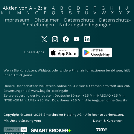
Aktien von A - Z:
#
A
B
C
D
E
F
G
H
I
J
K
L
M
N
O
P
Q
R
S
T
U
V
W
X
Y
Z
Impressum
Disclaimer
Datenschutz
Datenschutz-
Einstellungen
Nutzungsbedingungen
Unsere Apps:
Wenn Sie Kursdaten, Widgets oder andere Finanzinformationen benötigen, hilft
Ihnen
ARIVA
gerne.
Unsere User schätzen wallstreet-online.de: 4.8 von 5 Sternen ermittelt aus 285
Bewertungen bei www.kagels-trading.de
Zeitverzögerung der Kursdaten: Deutsche Börsen +15 Min. NASDAQ +15 Min.
NYSE +20 Min. AMEX +20 Min. Dow Jones +15 Min. Alle Angaben ohne Gewähr.
Copyright © 1998-2026 Smartbroker Holding AG - Alle Rechte vorbehalten.
Mit Unterstützung von:
Daten & Kurse von: