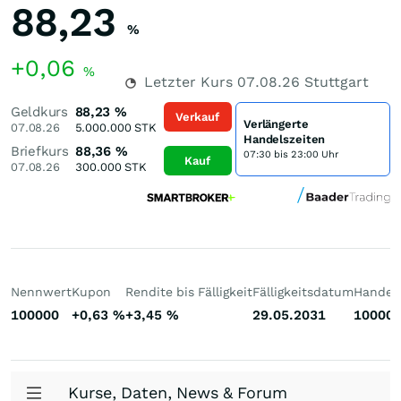
88,23
%
+0,06
%
Letzter Kurs
07.08.26
Stuttgart
Geldkurs
88,23
%
Verkauf
Verlängerte
07.08.26
5.000.000
STK
Handelszeiten
Briefkurs
88,36
%
07:30 bis 23:00 Uhr
Kauf
07.08.26
300.000
STK
Nennwert
Kupon
Rendite bis Fälligkeit
Fälligkeitsdatum
Handelb
100000
+0,63
%
+3,45
%
29.05.2031
10000
Kurse, Daten, News & Forum