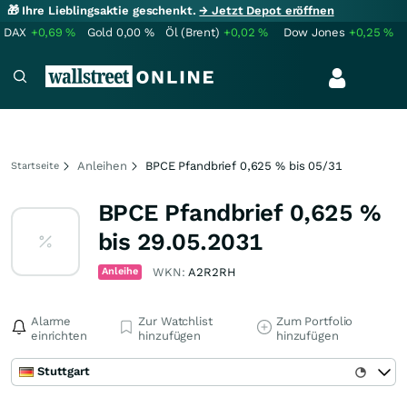
🎁 Ihre Lieblingsaktie geschenkt.
→ Jetzt Depot eröffnen
DAX
+0,69
%
Gold
0,00
%
Öl (Brent)
+0,02
%
Dow Jones
+0,25
%
Anleihen
BPCE Pfandbrief 0,625 % bis 05/31
Startseite
BPCE Pfandbrief 0,625 %
bis 29.05.2031
Anleihe
WKN:
A2R2RH
Alarme
Zur Watchlist
Zum Portfolio
einrichten
hinzufügen
hinzufügen
Stuttgart