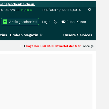
mensgeschenk sichern.
00
29.728,93
+1,18
%
EUR/USD
1,15587
0,00
%
Aktie geschenkt!
Login
Push-Kurse
zins
Broker-Magazin ✨
Unsere Services
+++
Saga bei 0,53 CAD: Bewertet der Markt noch immer nur die Hälfte de
Anzeige