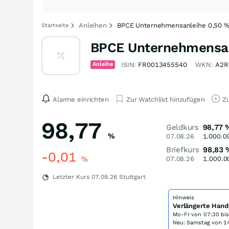
Anleihen
BPCE Unternehmensanleihe 0,50 %
Startseite
BPCE Unternehmensan
Anleihe
ISIN:
FR0013455540
WKN:
A2R
Alarme einrichten
Zur Watchlist hinzufügen
Zu
98,77
Geldkurs
98,77
%
07.08.26
1.000.0
Briefkurs
98,83
-0,01
%
07.08.26
1.000.0
Letzter Kurs
07.08.26
Stuttgart
Hinweis
Verlängerte Hand
Mo-Fr von
07:30 bi
Neu: Samstag von 14