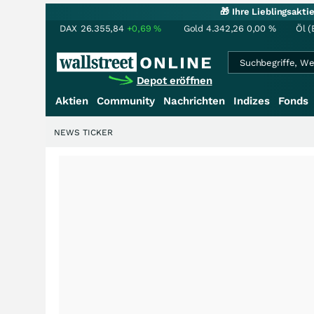
🎁 Ihre Lieblingsakt
DAX
26.355,84
+0,69
%
Gold
4.342,26
0,00
%
Öl (
Depot eröffnen
Aktien
Community
Nachrichten
Indizes
Fonds
NEWS TICKER