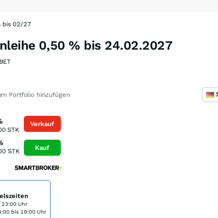
 bis 02/27
leihe 0,50 % bis 24.02.2027
9ET
m Portfolio hinzufügen
%
Verkauf
00
STK
%
Kauf
00
STK
elszeiten
s 23:00 Uhr
:00 bis 19:00 Uhr