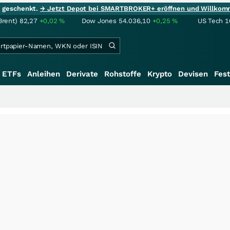
ie geschenkt.
→ Jetzt Depot bei SMARTBROKER+ eröffnen und Willkom
Brent)
82,27
+0,02
%
Dow Jones
54.036,10
+0,25
%
US Tech 1
ETFs
Anleihen
Derivate
Rohstoffe
Krypto
Devisen
Fest