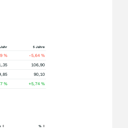
 Jahr
5 Jahre
69
%
-5,64
%
1,35
106,90
9,85
90,10
77
%
+5,74
%
h
%