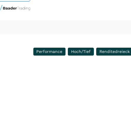
Performance
Hoch/Tief
Renditedreieck