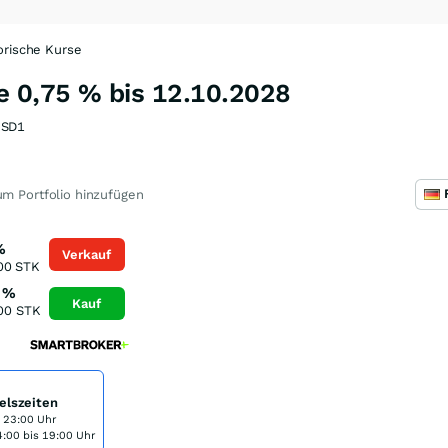
orische Kurse
e 0,75 % bis 12.10.2028
RSD1
m Portfolio hinzufügen
%
Verkauf
00
STK
%
Kauf
00
STK
elszeiten
s 23:00 Uhr
:00 bis 19:00 Uhr