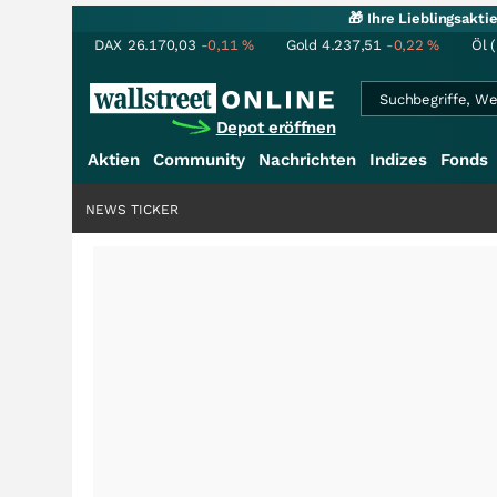
🎁 Ihre Lieblingsakt
DAX
26.170,03
-0,11
%
Gold
4.237,51
-0,22
%
Öl 
Depot eröffnen
Aktien
Community
Nachrichten
Indizes
Fonds
NEWS TICKER