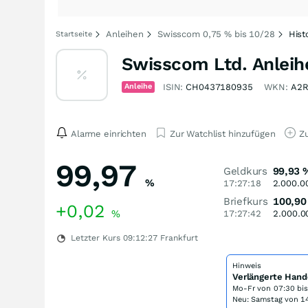
Anleihen
Swisscom 0,75 % bis 10/28
Hist
Startseite
Swisscom Ltd. Anleih
Anleihe
ISIN:
CH0437180935
WKN:
A2
Alarme einrichten
Zur Watchlist hinzufügen
Zu
99,97
Geldkurs
99,93
%
17:27:18
2.000.0
Briefkurs
100,90
+0,02
%
17:27:42
2.000.0
Letzter Kurs
09:12:27
Frankfurt
Hinweis
Verlängerte Hand
Mo-Fr von
07:30 bi
Neu: Samstag von 14