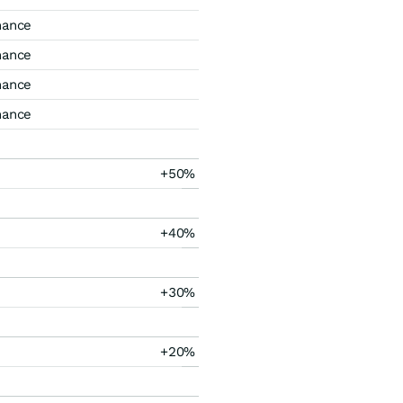
mance
mance
mance
mance
+50%
+40%
+30%
+20%