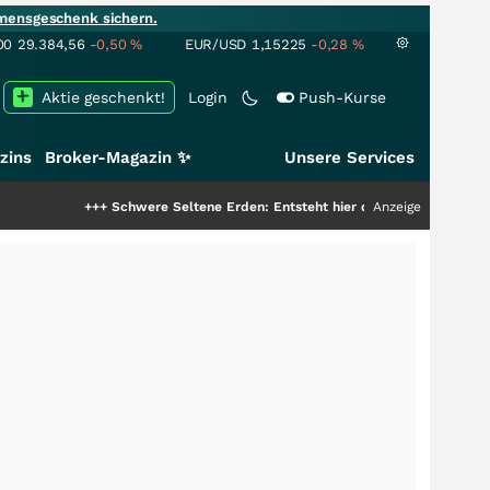
mensgeschenk sichern.
00
29.384,56
-0,50
%
EUR/USD
1,15225
-0,28
%
Aktie geschenkt!
Login
Push-Kurse
zins
Broker-Magazin ✨
Unsere Services
+++
Schwere Seltene Erden: Entsteht hier die nächste Milliardenstory?
Anzeige
++