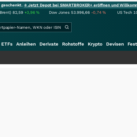
ie geschenkt.
→ Jetzt Depot bei SMARTBROKER+ eröffnen und Willkom
(Brent)
82,59
+3,96
%
Dow Jones
53.996,66
-0,74
%
US Tech 1
ETFs
Anleihen
Derivate
Rohstoffe
Krypto
Devisen
Fest