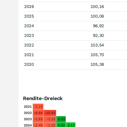
2026
100,16
2025
100,06
2024
96,92
2023
92,30
2022
103,54
2021
105,70
2020
105,38
Rendite-Dreieck
2021
-2.15
2022
-6.64
-10.93
2023
-2.93
-3.33
4.93
2024
-1.45
-1.22
4.02
3.13