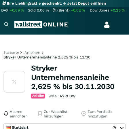
🎁 Ihre Lieblingsaktie geschenkt.
→ Jetzt Depot eröffnen
DAX
+0,69
%
Gold
0,00
%
Öl (Brent)
+0,02
%
Dow Jones
+0,25
%
Anleihen
Startseite
Stryker Unternehmensanleihe 2,625 % bis 11/30
Stryker
Unternehmensanleihe
2,625 % bis 30.11.2030
Anleihe
WKN:
A2RU3W
Alarme
Zur Watchlist
Zum Portfolio
einrichten
hinzufügen
hinzufügen
Stuttgart