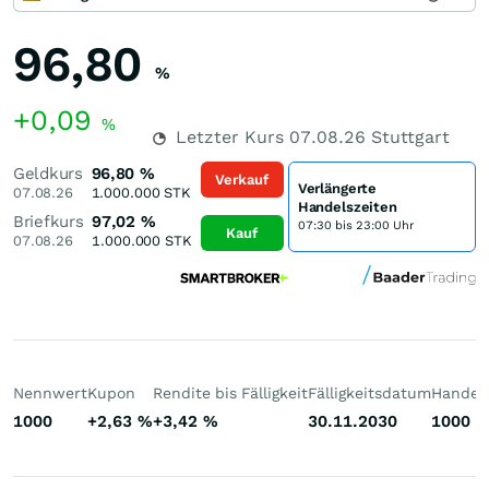
96,80
%
+0,09
%
Letzter Kurs
07.08.26
Stuttgart
Geldkurs
96,80
%
Verkauf
Verlängerte
07.08.26
1.000.000
STK
Handelszeiten
Briefkurs
97,02
%
07:30 bis 23:00 Uhr
Kauf
07.08.26
1.000.000
STK
Nennwert
Kupon
Rendite bis Fälligkeit
Fälligkeitsdatum
Handelb
1000
+2,63
%
+3,42
%
30.11.2030
1000