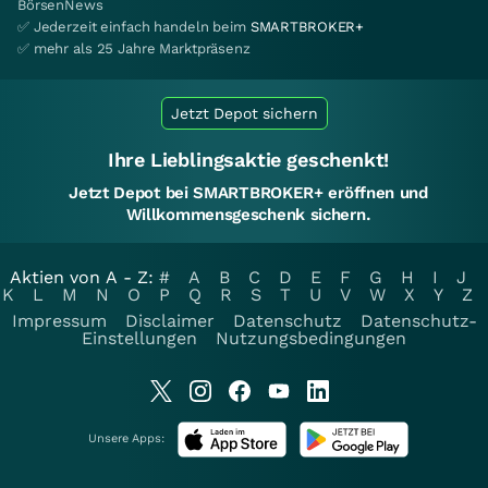
BörsenNews
✅ Jederzeit einfach handeln beim
SMARTBROKER+
✅ mehr als 25 Jahre Marktpräsenz
Jetzt Depot sichern
Ihre Lieblingsaktie geschenkt!
Jetzt Depot bei SMARTBROKER+ eröffnen und
Willkommensgeschenk sichern.
Aktien von A - Z:
#
A
B
C
D
E
F
G
H
I
J
K
L
M
N
O
P
Q
R
S
T
U
V
W
X
Y
Z
Impressum
Disclaimer
Datenschutz
Datenschutz-
Einstellungen
Nutzungsbedingungen
Unsere Apps: