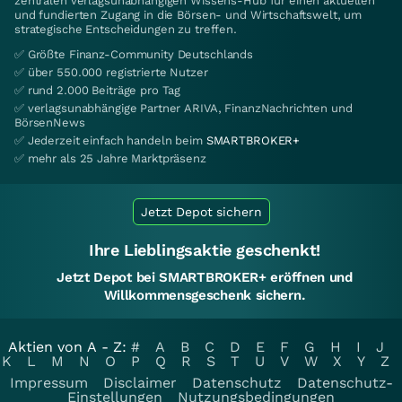
zentralen verlagsunabhängigen Wissens-Hub für einen aktuellen
und fundierten Zugang in die Börsen- und Wirtschaftswelt, um
strategische Entscheidungen zu treffen.
✅ Größte Finanz-Community Deutschlands
✅ über 550.000 registrierte Nutzer
✅ rund 2.000 Beiträge pro Tag
✅ verlagsunabhängige Partner ARIVA, FinanzNachrichten und
BörsenNews
✅ Jederzeit einfach handeln beim
SMARTBROKER+
✅ mehr als 25 Jahre Marktpräsenz
Jetzt Depot sichern
Ihre Lieblingsaktie geschenkt!
Jetzt Depot bei SMARTBROKER+ eröffnen und
Willkommensgeschenk sichern.
Aktien von A - Z:
#
A
B
C
D
E
F
G
H
I
J
K
L
M
N
O
P
Q
R
S
T
U
V
W
X
Y
Z
Impressum
Disclaimer
Datenschutz
Datenschutz-
Einstellungen
Nutzungsbedingungen