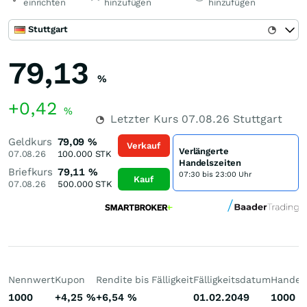
einrichten
hinzufügen
hinzufügen
Stuttgart
79,13
%
+0,42
%
Letzter Kurs
07.08.26
Stuttgart
Geldkurs
79,09
%
Verkauf
Verlängerte
07.08.26
100.000
STK
Handelszeiten
Briefkurs
79,11
%
07:30 bis 23:00 Uhr
Kauf
07.08.26
500.000
STK
Nennwert
Kupon
Rendite bis Fälligkeit
Fälligkeitsdatum
Handelb
1000
+4,25
%
+6,54
%
01.02.2049
1000