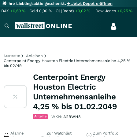
🎁 Ihre Lieblingsaktie geschenkt.
→ Jetzt Depot eröffnen
DAX
+0,69
%
Gold
0,00
%
Öl (Brent)
+0,02
%
Dow Jones
+0,25
%
Anleihen
Startseite
Centerpoint Energy Houston Electric Unternehmensanleihe 4,25 %
bis 02/49
Centerpoint Energy
Houston Electric
Unternehmensanleihe
4,25 % bis 01.02.2049
Anleihe
WKN:
A2RWH8
Alarme
Zur Watchlist
Zum Portfolio