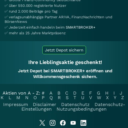
✅ über 550.000 registrierte Nutzer
✅ rund 2.000 Beiträge pro Tag
✅ verlagsunabhängige Partner ARIVA, FinanzNachrichten und
BörsenNews
✅ Jederzeit einfach handeln beim
SMARTBROKER+
✅ mehr als 25 Jahre Marktpräsenz
Jetzt Depot sichern
Ihre Lieblingsaktie geschenkt!
Jetzt Depot bei SMARTBROKER+ eröffnen und
Willkommensgeschenk sichern.
Aktien von A - Z:
#
A
B
C
D
E
F
G
H
I
J
K
L
M
N
O
P
Q
R
S
T
U
V
W
X
Y
Z
Impressum
Disclaimer
Datenschutz
Datenschutz-
Einstellungen
Nutzungsbedingungen