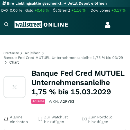
🎁 Ihre Lieblingsaktie geschenkt.
→ Jetzt Depot eröffnen
DAX
0,00
%
Gold
+0,46
%
Öl (Brent)
+1,16
%
Dow Jones
+0,17
%
Anleihen
Startseite
Banque Fed Cred MUTUEL Unternehmensanleihe 1,75 % bis 03/29
Chart
Banque Fed Cred MUTUEL
Unternehmensanleihe
1,75 % bis 15.03.2029
Anleihe
WKN:
A2RY53
Alarme
Zur Watchlist
Zum Portfolio
einrichten
hinzufügen
hinzufügen