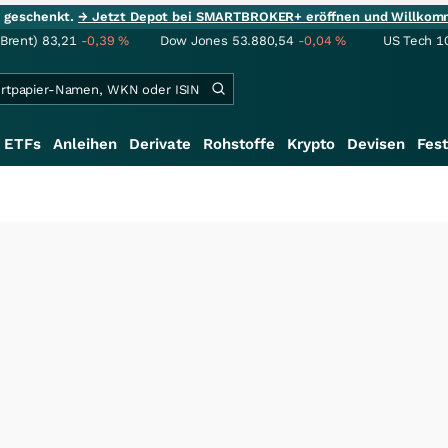
ie geschenkt.
→ Jetzt Depot bei SMARTBROKER+ eröffnen und Willkom
(Brent)
83,21
-0,39
%
Dow Jones
53.880,54
-0,04
%
US Tech 1
ETFs
Anleihen
Derivate
Rohstoffe
Krypto
Devisen
Fest