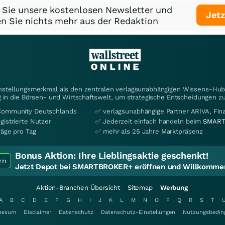
 Sie unsere kostenlosen Newsletter und
Jetz
n Sie nichts mehr aus der Redaktion
instellungsmerkmal als den zentralen verlagsunabhängigen Wissens-Hub 
 in die Börsen- und Wirtschaftswelt, um strategische Entscheidungen zu
Community Deutschlands
✅ verlagsunabhängige Partner ARIVA, Fi
gistrierte Nutzer
✅ Jederzeit einfach handeln beim
SMART
räge pro Tag
✅ mehr als 25 Jahre Marktpräsenz
Bonus Aktion:
Ihre Lieblingsaktie geschenkt!
rn
Jetzt Depot bei SMARTBROKER+ eröffnen und Willkommen
Aktien-Branchen Übersicht
Sitemap
Werbung
A
B
C
D
E
F
G
H
I
J
K
L
M
N
O
P
Q
R
S
T
essum
Disclaimer
Datenschutz
Datenschutz-Einstellungen
Nutzungsbedin