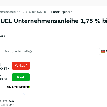
mensanleihe 1,75 % bis 03/29
Handelsplätze
UEL Unternehmensanleihe 1,75 % b
Y53
m Portfolio hinzufügen
%
Verkauf
00
STK
%
Kauf
00
STK
elszeiten
s 23:00 Uhr