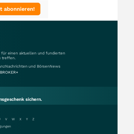
t abonnieren!
für einen aktuellen und fundierten
 treffen.
nanzNachrichten und BörsenNews
BROKER+
sgeschenk sichern.
U
V
W
X
Y
Z
gungen