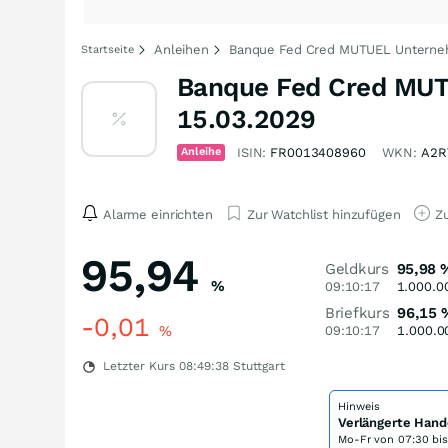
Anleihen
Banque Fed Cred MUTUEL Unterneh
Startseite
Banque Fed Cred MUT
15.03.2029
Anleihe
ISIN:
FR0013408960
WKN:
A2R
Alarme einrichten
Zur Watchlist hinzufügen
Zu
95,94
Geldkurs
95,98
%
09:10:17
1.000.0
Briefkurs
96,15
-0,01
%
09:10:17
1.000.0
Letzter Kurs
08:49:38
Stuttgart
Hinweis
Verlängerte Hand
Mo-Fr von
07:30 bi