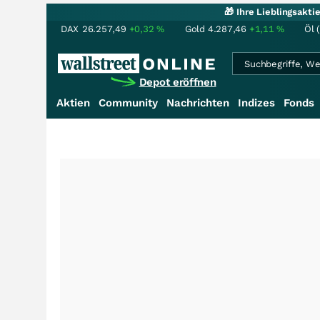
🎁 Ihre Lieblingsakt
DAX
26.257,49
+0,32
%
Gold
4.287,46
+1,11
%
Öl 
Depot eröffnen
Aktien
Community
Nachrichten
Indizes
Fonds