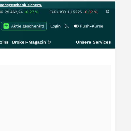
mensgeschenk sichern.
00
29.462,24
+0,27
%
EUR/USD
1,15225
-0,02
%
Aktie geschenkt!
Login
Push-Kurse
zins
Broker-Magazin ✨
Unsere Services