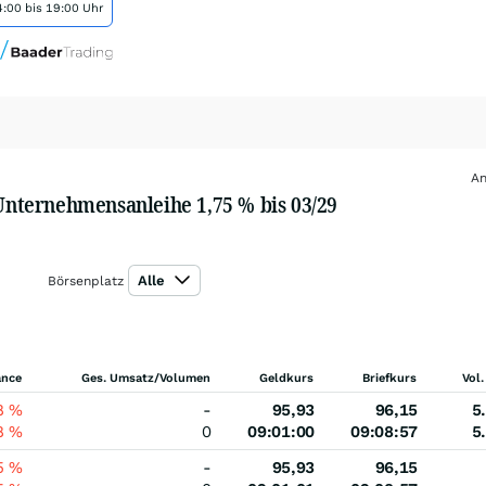
:00 bis 19:00 Uhr
An
nternehmensanleihe 1,75 % bis 03/29
Alle
Börsenplatz
ance
Ges. Umsatz/Volumen
Geldkurs
Briefkurs
Vol.
8
%
-
95,93
96,15
5
8
%
0
09:01:00
09:08:57
5
5
%
-
95,93
96,15