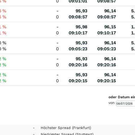
5
%
0
09:01:01
09:08:57
6
%
-
95,93
96,14
5
6
%
0
09:08:57
09:08:57
5
1
%
-
95,98
96,15
1
1
%
0
09:10:17
09:10:17
1
0
%
-
95,93
96,14
5
0
%
0
09:05:23
09:05:23
5
2
%
-
95,93
96,14
2
%
0
09:20:16
09:20:16
2
%
-
95,93
96,14
2
%
0
09:20:15
09:20:15
oder Datum ei
von
-
Höchster Spread
(Frankfurt)
-
Niedrigster Spread
(Stuttgart)