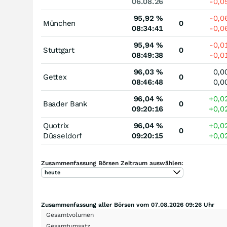
06.08.26
-0,0
95,92
%
-0,0
München
0
08:34:41
-0,0
95,94
%
-0,0
Stuttgart
0
08:49:38
-0,0
96,03
%
0,0
Gettex
0
08:46:48
0,0
96,04
%
+0,0
Baader Bank
0
09:20:16
+0,0
Quotrix
96,04
%
+0,0
0
Düsseldorf
09:20:15
+0,0
Zusammenfassung Börsen Zeitraum auswählen:
heute
Zusammenfassung aller Börsen vom 07.08.2026 09:26 Uhr
Gesamtvolumen
Gesamtumsatz