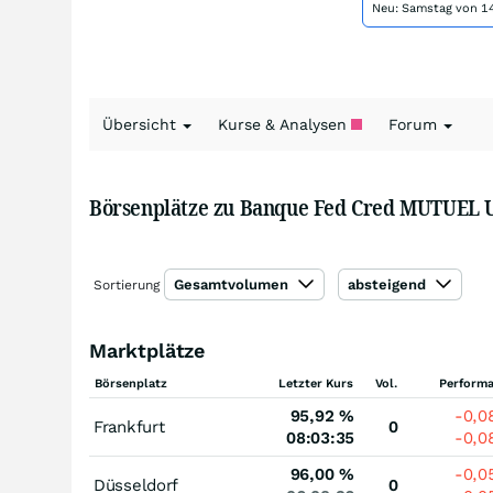
Neu: Samstag von 14
Übersicht
Kurse & Analysen
Forum
Börsenplätze zu Banque Fed Cred MUTUEL U
Gesamtvolumen
absteigend
Sortierung
Marktplätze
Börsenplatz
Letzter Kurs
Vol.
Perform
95,92
%
-0,0
Frankfurt
0
08:03:35
-0,0
96,00
%
-0,0
Düsseldorf
0