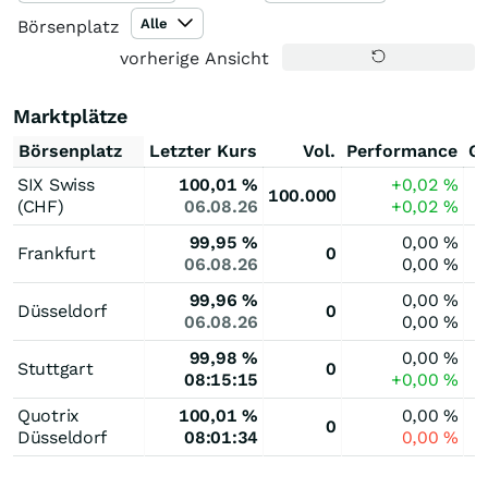
Alle
Börsenplatz
vorherige Ansicht
Marktplätze
Börsenplatz
Letzter Kurs
Vol.
Performance
G
SIX Swiss
100,01
%
+0,02
%
100.000
(CHF)
06.08.26
+0,02
%
99,95
%
0,00
%
Frankfurt
0
06.08.26
0,00
%
99,96
%
0,00
%
Düsseldorf
0
06.08.26
0,00
%
99,98
%
0,00
%
Stuttgart
0
08:15:15
+0,00
%
Quotrix
100,01
%
0,00
%
0
Düsseldorf
08:01:34
0,00
%