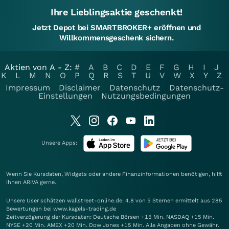
Ihre Lieblingsaktie geschenkt!
Jetzt Depot bei SMARTBROKER+ eröffnen und
Willkommensgeschenk sichern.
Aktien von A - Z:
#
A
B
C
D
E
F
G
H
I
J
K
L
M
N
O
P
Q
R
S
T
U
V
W
X
Y
Z
Impressum
Disclaimer
Datenschutz
Datenschutz-
Einstellungen
Nutzungsbedingungen
Unsere Apps:
Wenn Sie Kursdaten, Widgets oder andere Finanzinformationen benötigen, hilft
Ihnen
ARIVA
gerne.
Unsere User schätzen wallstreet-online.de: 4.8 von 5 Sternen ermittelt aus 285
Bewertungen bei www.kagels-trading.de
Zeitverzögerung der Kursdaten: Deutsche Börsen +15 Min. NASDAQ +15 Min.
NYSE +20 Min. AMEX +20 Min. Dow Jones +15 Min. Alle Angaben ohne Gewähr.