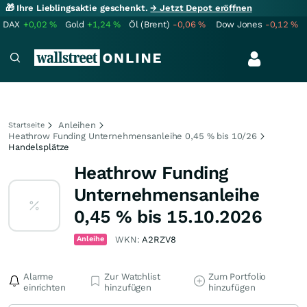
🎁 Ihre Lieblingsaktie geschenkt.
→ Jetzt Depot eröffnen
DAX
+0,02
%
Gold
+1,24
%
Öl (Brent)
-0,06
%
Dow Jones
-0,12
%
Anleihen
Startseite
Heathrow Funding Unternehmensanleihe 0,45 % bis 10/26
Handelsplätze
Heathrow Funding
Unternehmensanleihe
0,45 % bis 15.10.2026
Anleihe
WKN:
A2RZV8
Alarme
Zur Watchlist
Zum Portfolio
einrichten
hinzufügen
hinzufügen