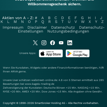
Willkommensgeschenk sichern.
Aktien von A - Z:
#
A
B
C
D
E
F
G
H
I
J
K
L
M
N
O
P
Q
R
S
T
U
V
W
X
Y
Z
Impressum
Disclaimer
Datenschutz
Datenschutz-
Einstellungen
Nutzungsbedingungen
Unsere Apps:
Wenn Sie Kursdaten, Widgets oder andere Finanzinformationen benötigen, hilft
Ihnen
ARIVA
gerne.
Unsere User schätzen wallstreet-online.de: 4.8 von 5 Sternen ermittelt aus 285
Bewertungen bei www.kagels-trading.de
Zeitverzögerung der Kursdaten: Deutsche Börsen +15 Min. NASDAQ +15 Min.
NYSE +20 Min. AMEX +20 Min. Dow Jones +15 Min. Alle Angaben ohne Gewähr.
Copyright © 1998-2026 Smartbroker Holding AG - Alle Rechte vorbehalten.