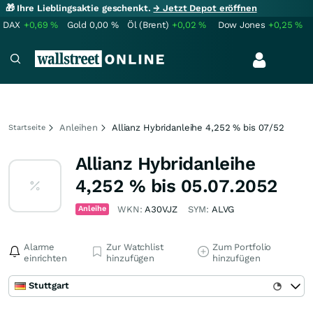
🎁 Ihre Lieblingsaktie geschenkt.
→ Jetzt Depot eröffnen
DAX
+0,69
%
Gold
0,00
%
Öl (Brent)
+0,02
%
Dow Jones
+0,25
%
Anleihen
Allianz Hybridanleihe 4,252 % bis 07/52
Startseite
Allianz Hybridanleihe
4,252 % bis 05.07.2052
Anleihe
WKN:
A30VJZ
SYM:
ALVG
Alarme
Zur Watchlist
Zum Portfolio
einrichten
hinzufügen
hinzufügen
Stuttgart