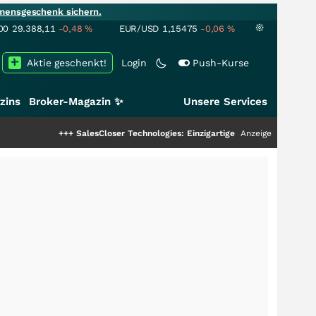
mensgeschenk sichern.
00
29.388,11
-0,48
%
EUR/USD
1,15475
-0,06
%
Aktie geschenkt!
Login
Push-Kurse
zins
Broker-Magazin ✨
Unsere Services
+++
SalesCloser Technologies: Einzigartige Leistung zieht die Top-Dogs an
Anzeige