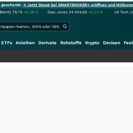
ie geschenkt.
→ Jetzt Depot bei SMARTBROKER+ eröffnen und Willkom
(Brent)
79,75
+0,38
%
Dow Jones
54.454,65
+0,10
%
US Tech 1
ETFs
Anleihen
Derivate
Rohstoffe
Krypto
Devisen
Fest