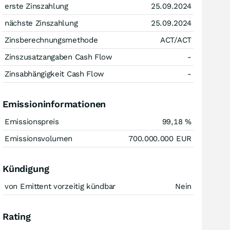
erste Zinszahlung
25.09.2024
nächste Zinszahlung
25.09.2024
Zinsberechnungsmethode
ACT/ACT
Zinszusatzangaben Cash Flow
-
Zinsabhängigkeit Cash Flow
-
Emissioninformationen
Emissionspreis
99,18
%
Emissionsvolumen
700.000.000
EUR
Kündigung
von Emittent vorzeitig kündbar
Nein
Rating