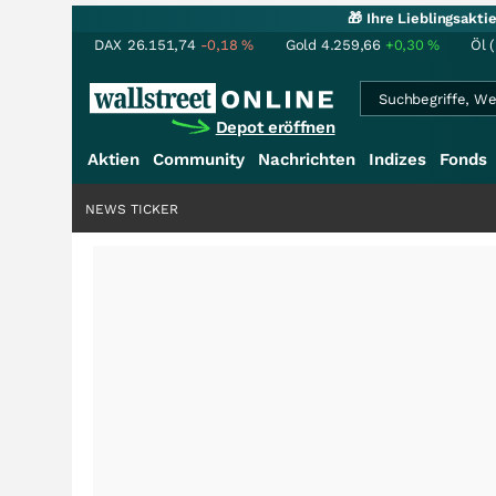
🎁 Ihre Lieblingsakt
DAX
26.151,74
-0,18
%
Gold
4.259,66
+0,30
%
Öl 
Depot eröffnen
Aktien
Community
Nachrichten
Indizes
Fonds
NEWS TICKER