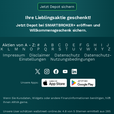
Jetzt Depot sichern
Ihre Lieblingsaktie geschenkt!
Jetzt Depot bei SMARTBROKER+ eröffnen und
Willkommensgeschenk sichern.
Aktien von A - Z:
#
A
B
C
D
E
F
G
H
I
J
K
L
M
N
O
P
Q
R
S
T
U
V
W
X
Y
Z
Impressum
Disclaimer
Datenschutz
Datenschutz-
Einstellungen
Nutzungsbedingungen
Unsere Apps:
Wenn Sie Kursdaten, Widgets oder andere Finanzinformationen benötigen, hilft
Ihnen
ARIVA
gerne.
Unsere User schätzen wallstreet-online.de: 4.8 von 5 Sternen ermittelt aus 285