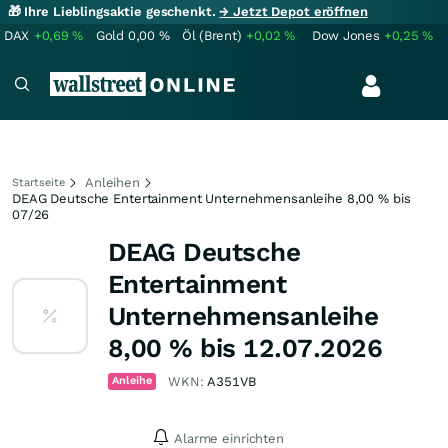
🎁 Ihre Lieblingsaktie geschenkt.
→ Jetzt Depot eröffnen
DAX
+0,69
%
Gold
0,00
%
Öl (Brent)
+0,02
%
Dow Jones
+0,25
%
Anleihen
Startseite
DEAG Deutsche Entertainment Unternehmensanleihe 8,00 % bis
07/26
DEAG Deutsche
Entertainment
Unternehmensanleihe
8,00 % bis 12.07.2026
Anleihe
WKN:
A351VB
Alarme einrichten