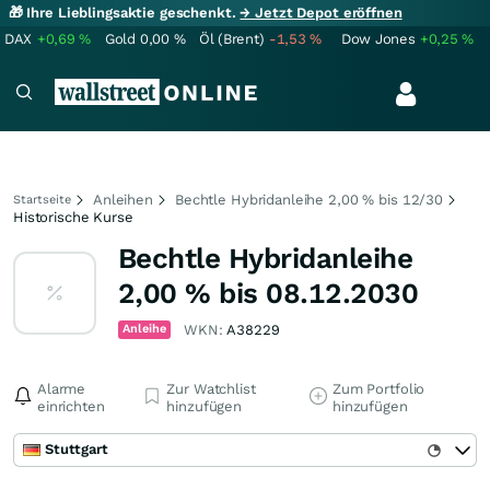
🎁 Ihre Lieblingsaktie geschenkt.
→ Jetzt Depot eröffnen
DAX
+0,69
%
Gold
0,00
%
Öl (Brent)
-1,53
%
Dow Jones
+0,25
%
Anleihen
Bechtle Hybridanleihe 2,00 % bis 12/30
Startseite
Historische Kurse
Bechtle Hybridanleihe
2,00 % bis 08.12.2030
Anleihe
WKN:
A38229
Alarme
Zur Watchlist
Zum Portfolio
einrichten
hinzufügen
hinzufügen
Stuttgart