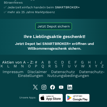
BörsenNews
✅ Jederzeit einfach handeln beim
SMARTBROKER+
✅ mehr als 25 Jahre Marktpräsenz
Jetzt Depot sichern
Ihre Lieblingsaktie geschenkt!
Jetzt Depot bei SMARTBROKER+ eröffnen und
Willkommensgeschenk sichern.
Aktien von A - Z:
#
A
B
C
D
E
F
G
H
I
J
K
L
M
N
O
P
Q
R
S
T
U
V
W
X
Y
Z
Impressum
Disclaimer
Datenschutz
Datenschutz-
Einstellungen
Nutzungsbedingungen
Unsere Apps: