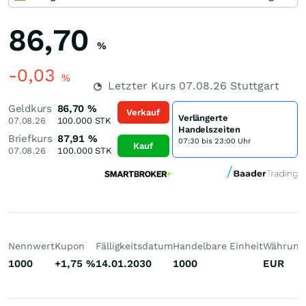
86,70
%
-0,03
%
Letzter Kurs
07.08.26
Stuttgart
Geldkurs
86,70
%
Verkauf
Verlängerte
07.08.26
100.000
STK
Handelszeiten
Briefkurs
87,91
%
07:30 bis 23:00 Uhr
Kauf
07.08.26
100.000
STK
Nennwert
Kupon
Fälligkeitsdatum
Handelbare Einheit
Währung
1000
+1,75
%
14.01.2030
1000
EUR