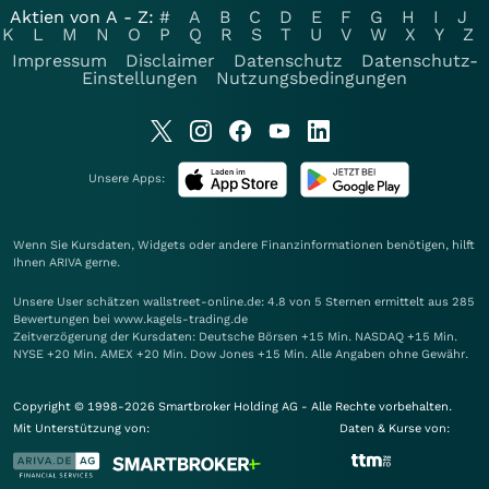
Aktien von A - Z:
#
A
B
C
D
E
F
G
H
I
J
K
L
M
N
O
P
Q
R
S
T
U
V
W
X
Y
Z
Impressum
Disclaimer
Datenschutz
Datenschutz-
Einstellungen
Nutzungsbedingungen
Unsere Apps:
Wenn Sie Kursdaten, Widgets oder andere Finanzinformationen benötigen, hilft
Ihnen
ARIVA
gerne.
Unsere User schätzen wallstreet-online.de: 4.8 von 5 Sternen ermittelt aus 285
Bewertungen bei www.kagels-trading.de
Zeitverzögerung der Kursdaten: Deutsche Börsen +15 Min. NASDAQ +15 Min.
NYSE +20 Min. AMEX +20 Min. Dow Jones +15 Min. Alle Angaben ohne Gewähr.
Copyright © 1998-2026 Smartbroker Holding AG - Alle Rechte vorbehalten.
Mit Unterstützung von:
Daten & Kurse von: