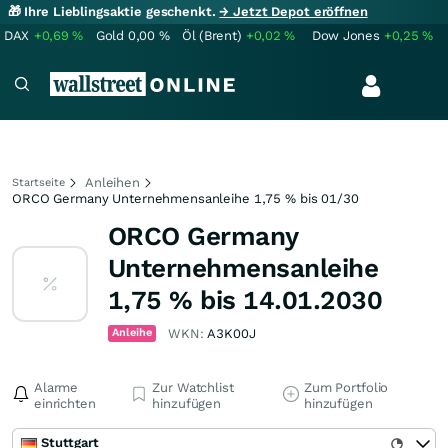
🎁 Ihre Lieblingsaktie geschenkt.
→ Jetzt Depot eröffnen
DAX
+0,69
%
Gold
0,00
%
Öl (Brent)
+0,02
%
Dow Jones
+0,25
%
Anleihen
Startseite
ORCO Germany Unternehmensanleihe 1,75 % bis 01/30
ORCO Germany
Unternehmensanleihe
1,75 % bis 14.01.2030
Anleihe
WKN:
A3K00J
Alarme
Zur Watchlist
Zum Portfolio
einrichten
hinzufügen
hinzufügen
Stuttgart