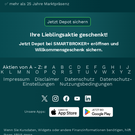
✅ mehr als 25 Jahre Marktpräsenz
Jetzt Depot sichern
Ihre Lieblingsaktie geschenkt!
Jetzt Depot bei SMARTBROKER+ eröffnen und
Willkommensgeschenk sichern.
Aktien von A - Z:
#
A
B
C
D
E
F
G
H
I
J
K
L
M
N
O
P
Q
R
S
T
U
V
W
X
Y
Z
Impressum
Disclaimer
Datenschutz
Datenschutz-
Einstellungen
Nutzungsbedingungen
Unsere Apps:
Wenn Sie Kursdaten, Widgets oder andere Finanzinformationen benötigen, hilft
Ihnen
ARIVA
gerne.