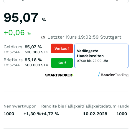
95,07
%
+0,06
%
Letzter Kurs
19:02:59
Stuttgart
Geldkurs
95,07
%
Verkauf
Verlängerte
19:52:44
500.000
STK
Handelszeiten
Briefkurs
95,18
%
07:30 bis 23:00 Uhr
Kauf
19:52:44
500.000
STK
Nennwert
Kupon
Rendite bis Fälligkeit
Fälligkeitsdatum
Handelb
1000
+1,30
%
+4,72
%
10.02.2028
1000