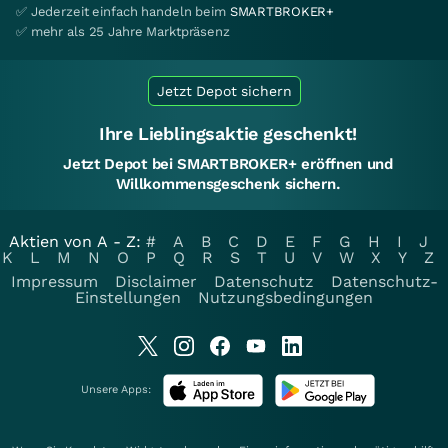
✅ Jederzeit einfach handeln beim
SMARTBROKER+
✅ mehr als 25 Jahre Marktpräsenz
Jetzt Depot sichern
Ihre Lieblingsaktie geschenkt!
Jetzt Depot bei SMARTBROKER+ eröffnen und
Willkommensgeschenk sichern.
Aktien von A - Z:
#
A
B
C
D
E
F
G
H
I
J
K
L
M
N
O
P
Q
R
S
T
U
V
W
X
Y
Z
Impressum
Disclaimer
Datenschutz
Datenschutz-
Einstellungen
Nutzungsbedingungen
Unsere Apps: