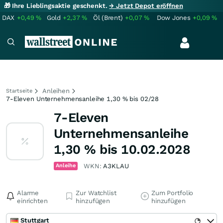
🎁 Ihre Lieblingsaktie geschenkt.
→ Jetzt Depot eröffnen
DAX
+0,49
%
Gold
+2,37
%
Öl (Brent)
+0,07
%
Dow Jones
+0,09
%
Anleihen
Startseite
7-Eleven Unternehmensanleihe 1,30 % bis 02/28
7-Eleven
Unternehmensanleihe
1,30 % bis 10.02.2028
Anleihe
WKN:
A3KLAU
Alarme
Zur Watchlist
Zum Portfolio
einrichten
hinzufügen
hinzufügen
Stuttgart