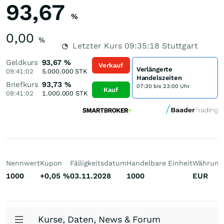
93,67
%
0,00
%
Letzter Kurs
09:35:18
Stuttgart
Geldkurs
93,67
%
Verkauf
Verlängerte
09:41:02
5.000.000
STK
Handelszeiten
Briefkurs
93,73
%
07:30 bis 23:00 Uhr
Kauf
09:41:02
1.000.000
STK
Nennwert
Kupon
Fälligkeitsdatum
Handelbare Einheit
Währung
1000
+0,05
%
03.11.2028
1000
EUR
Kurse, Daten, News & Forum