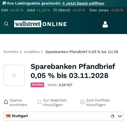
🎁 Ihre Lieblingsaktie geschenkt.
→ Jetzt Depot eröffnen
DAX
+0,40
%
Gold
+1,16
%
Öl (Brent)
-0,16
%
Dow Jones
-0,08
%
Anleihen
Sparebanken Pfandbrief 0,05 % bis 11/28
Startseite
Sparebanken Pfandbrief
0,05 % bis 03.11.2028
Anleihe
WKN:
A3KYEF
Alarme
Zur Watchlist
Zum Portfolio
einrichten
hinzufügen
hinzufügen
Stuttgart