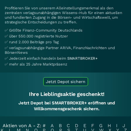
Profitieren Sie von unserem Alleinstellungsmerkmal als den
zentralen verlagsunabhängigen Wissens-Hub für einen aktuellen
und fundierten Zugang in die Börsen- und Wirtschaftswelt, um
strategische Entscheidungen zu treffen.
✅ Größte Finanz-Community Deutschlands
✅ über 550.000 registrierte Nutzer
✅ rund 2.000 Beiträge pro Tag
✅ verlagsunabhängige Partner ARIVA, FinanzNachrichten und
BörsenNews
✅ Jederzeit einfach handeln beim
SMARTBROKER+
✅ mehr als 25 Jahre Marktpräsenz
Jetzt Depot sichern
Ihre Lieblingsaktie geschenkt!
Jetzt Depot bei SMARTBROKER+ eröffnen und
Willkommensgeschenk sichern.
Aktien von A - Z:
#
A
B
C
D
E
F
G
H
I
J
K
L
M
N
O
P
Q
R
S
T
U
V
W
X
Y
Z