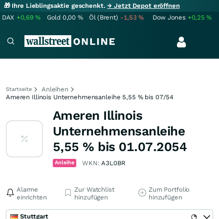
🎁 Ihre Lieblingsaktie geschenkt.
→ Jetzt Depot eröffnen
DAX
+0,69
%
Gold
0,00
%
Öl (Brent)
-1,53
%
Dow Jones
+0,25
%
Anleihen
Startseite
Ameren Illinois Unternehmensanleihe 5,55 % bis 07/54
Ameren Illinois
Unternehmensanleihe
5,55 % bis 01.07.2054
Anleihe
WKN:
A3L0BR
Alarme
Zur Watchlist
Zum Portfolio
einrichten
hinzufügen
hinzufügen
Stuttgart