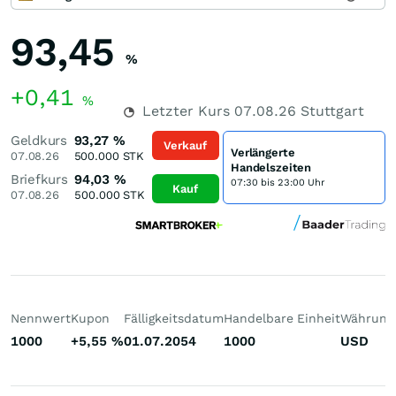
93,45
%
+0,41
%
Letzter Kurs
07.08.26
Stuttgart
Geldkurs
93,27
%
Verkauf
Verlängerte
07.08.26
500.000
STK
Handelszeiten
Briefkurs
94,03
%
07:30 bis 23:00 Uhr
Kauf
07.08.26
500.000
STK
Nennwert
Kupon
Fälligkeitsdatum
Handelbare Einheit
Währung
1000
+5,55
%
01.07.2054
1000
USD