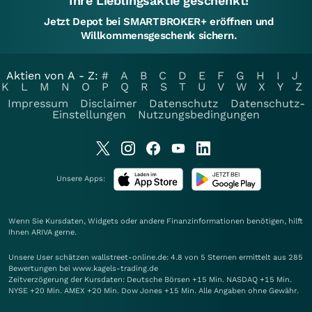
Ihre Lieblingsaktie geschenkt!
Jetzt Depot bei SMARTBROKER+ eröffnen und
Willkommensgeschenk sichern.
Aktien von A - Z:
#
A
B
C
D
E
F
G
H
I
J
K
L
M
N
O
P
Q
R
S
T
U
V
W
X
Y
Z
Impressum
Disclaimer
Datenschutz
Datenschutz-
Einstellungen
Nutzungsbedingungen
Unsere Apps:
Wenn Sie Kursdaten, Widgets oder andere Finanzinformationen benötigen, hilft
Ihnen
ARIVA
gerne.
Unsere User schätzen wallstreet-online.de: 4.8 von 5 Sternen ermittelt aus 285
Bewertungen bei www.kagels-trading.de
Zeitverzögerung der Kursdaten: Deutsche Börsen +15 Min. NASDAQ +15 Min.
NYSE +20 Min. AMEX +20 Min. Dow Jones +15 Min. Alle Angaben ohne Gewähr.