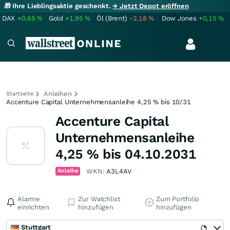
🎁 Ihre Lieblingsaktie geschenkt.
→ Jetzt Depot eröffnen
DAX
+0,65
%
Gold
+1,95
%
Öl (Brent)
-2,18
%
Dow Jones
+0,15
%
Anleihen
Startseite
Accenture Capital Unternehmensanleihe 4,25 % bis 10/31
Accenture Capital
Unternehmensanleihe
4,25 % bis 04.10.2031
Anleihe
WKN:
A3L4AV
Alarme
Zur Watchlist
Zum Portfolio
einrichten
hinzufügen
hinzufügen
Stuttgart