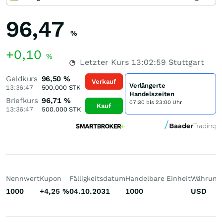
96,47
%
+0,10
%
Letzter Kurs
13:02:59
Stuttgart
Geldkurs
96,50
%
Verkauf
Verlängerte
13:36:47
500.000
STK
Handelszeiten
Briefkurs
96,71
%
07:30 bis 23:00 Uhr
Kauf
13:36:47
500.000
STK
Nennwert
Kupon
Fälligkeitsdatum
Handelbare Einheit
Währung
1000
+4,25
%
04.10.2031
1000
USD