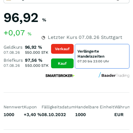
96,92
%
+0,07
%
Letzter Kurs
07.08.26
Stuttgart
Geldkurs
96,92
%
Verkauf
Verlängerte
07.08.26
550.000
STK
Handelszeiten
Briefkurs
97,56
%
07:30 bis 23:00 Uhr
Kauf
07.08.26
550.000
STK
Nennwert
Kupon
Fälligkeitsdatum
Handelbare Einheit
Währung
1000
+3,40
%
08.10.2032
1000
EUR