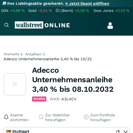
🎁 Ihre Lieblingsaktie geschenkt.
→ Jetzt Depot eröffnen
DAX
+0,69
%
Gold
-0,51
%
Öl (Brent)
+0,06
%
Dow Jones
+0,25
%
Anleihen
Startseite
Adecco Unternehmensanleihe 3,40 % bis 10/32
Adecco
Unternehmensanleihe
3,40 % bis 08.10.2032
Anleihe
WKN:
A3L4CV
Alarme
Zur Watchlist
Zum Portfolio
einrichten
hinzufügen
hinzufügen
Stuttgart