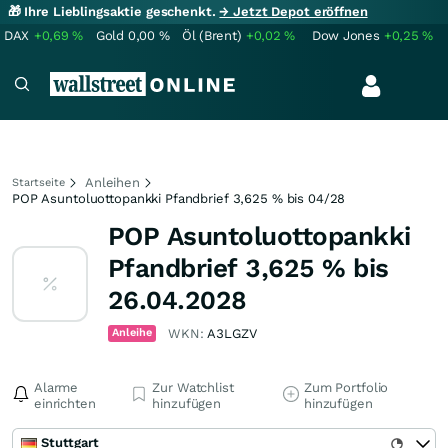
🎁 Ihre Lieblingsaktie geschenkt.
→ Jetzt Depot eröffnen
DAX
+0,69
%
Gold
0,00
%
Öl (Brent)
+0,02
%
Dow Jones
+0,25
%
Anleihen
Startseite
POP Asuntoluottopankki Pfandbrief 3,625 % bis 04/28
POP Asuntoluottopankki
Pfandbrief 3,625 % bis
26.04.2028
Anleihe
WKN:
A3LGZV
Alarme
Zur Watchlist
Zum Portfolio
einrichten
hinzufügen
hinzufügen
Stuttgart