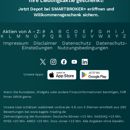
Ihre Lieblingsaktie geschenkt!
Jetzt Depot bei SMARTBROKER+ eröffnen und
Willkommensgeschenk sichern.
Aktien von A - Z:
#
A
B
C
D
E
F
G
H
I
J
K
L
M
N
O
P
Q
R
S
T
U
V
W
X
Y
Z
Impressum
Disclaimer
Datenschutz
Datenschutz-
Einstellungen
Nutzungsbedingungen
Unsere Apps:
Wenn Sie Kursdaten, Widgets oder andere Finanzinformationen benötigen, hilft
Ihnen
ARIVA
gerne.
Unsere User schätzen wallstreet-online.de: 4.8 von 5 Sternen ermittelt aus 285
Bewertungen bei www.kagels-trading.de
Zeitverzögerung der Kursdaten: Deutsche Börsen +15 Min. NASDAQ +15 Min.
NYSE +20 Min. AMEX +20 Min. Dow Jones +15 Min. Alle Angaben ohne Gewähr.