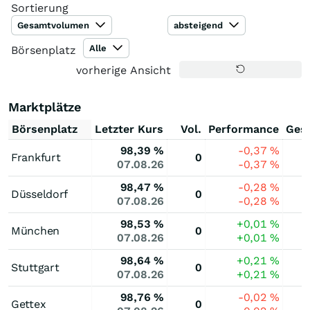
Sortierung
Gesamtvolumen
absteigend
Alle
Börsenplatz
vorherige Ansicht
Marktplätze
Börsenplatz
Letzter Kurs
Vol.
Performance
Ges
98,39
%
-0,37
%
Frankfurt
0
07.08.26
-0,37
%
98,47
%
-0,28
%
Düsseldorf
0
07.08.26
-0,28
%
98,53
%
+0,01
%
München
0
07.08.26
+0,01
%
98,64
%
+0,21
%
Stuttgart
0
07.08.26
+0,21
%
98,76
%
-0,02
%
Gettex
0