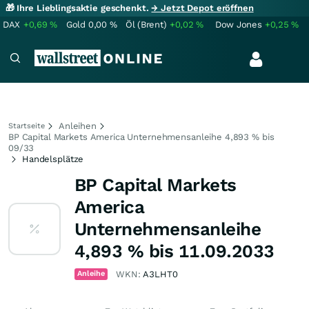
🎁 Ihre Lieblingsaktie geschenkt.
→ Jetzt Depot eröffnen
DAX
+0,69
%
Gold
0,00
%
Öl (Brent)
+0,02
%
Dow Jones
+0,25
%
Anleihen
Startseite
BP Capital Markets America Unternehmensanleihe 4,893 % bis
09/33
Handelsplätze
BP Capital Markets
America
Unternehmensanleihe
4,893 % bis 11.09.2033
Anleihe
WKN:
A3LHT0