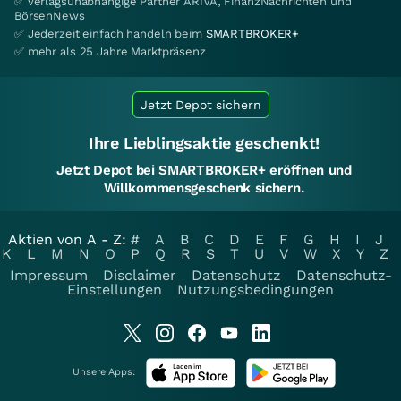
✅ verlagsunabhängige Partner ARIVA, FinanzNachrichten und
BörsenNews
✅ Jederzeit einfach handeln beim
SMARTBROKER+
✅ mehr als 25 Jahre Marktpräsenz
Jetzt Depot sichern
Ihre Lieblingsaktie geschenkt!
Jetzt Depot bei SMARTBROKER+ eröffnen und
Willkommensgeschenk sichern.
Aktien von A - Z:
#
A
B
C
D
E
F
G
H
I
J
K
L
M
N
O
P
Q
R
S
T
U
V
W
X
Y
Z
Impressum
Disclaimer
Datenschutz
Datenschutz-
Einstellungen
Nutzungsbedingungen
Unsere Apps: