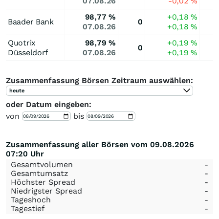
07.08.26
-0,02
%
98,77
%
+0,18
%
Baader Bank
0
07.08.26
+0,18
%
Quotrix
98,79
%
+0,19
%
0
Düsseldorf
07.08.26
+0,19
%
Zusammenfassung Börsen Zeitraum auswählen:
heute
oder Datum eingeben:
von
bis
Zusammenfassung aller Börsen vom 09.08.2026
07:20 Uhr
Gesamtvolumen
-
Gesamtumsatz
-
Höchster Spread
-
Niedrigster Spread
-
Tageshoch
-
Tagestief
-