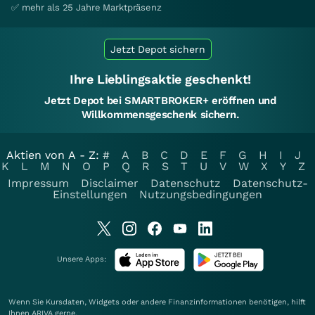
✅ mehr als 25 Jahre Marktpräsenz
Jetzt Depot sichern
Ihre Lieblingsaktie geschenkt!
Jetzt Depot bei SMARTBROKER+ eröffnen und
Willkommensgeschenk sichern.
Aktien von A - Z:
#
A
B
C
D
E
F
G
H
I
J
K
L
M
N
O
P
Q
R
S
T
U
V
W
X
Y
Z
Impressum
Disclaimer
Datenschutz
Datenschutz-
Einstellungen
Nutzungsbedingungen
Unsere Apps:
Wenn Sie Kursdaten, Widgets oder andere Finanzinformationen benötigen, hilft
Ihnen
ARIVA
gerne.