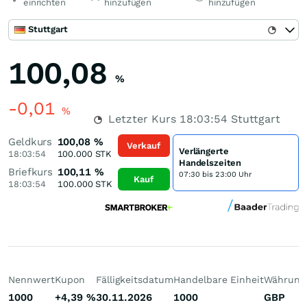
einrichten
hinzufügen
hinzufügen
Stuttgart
100,08
%
-0,01
%
Letzter Kurs
18:03:54
Stuttgart
Geldkurs
100,08
%
Verkauf
Verlängerte
18:03:54
100.000
STK
Handelszeiten
Briefkurs
100,11
%
07:30 bis 23:00 Uhr
Kauf
18:03:54
100.000
STK
Nennwert
Kupon
Fälligkeitsdatum
Handelbare Einheit
Währung
1000
+4,39
%
30.11.2026
1000
GBP