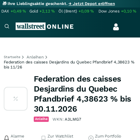
🎁 Ihre Lieblingsaktie geschenkt.
→ Jetzt Depot eröffnen
DAX
+0,49
%
Gold
+2,12
%
Öl (Brent)
+0,09
%
Dow Jones
+0,10
%
Anleihen
Startseite
Federation des caisses Desjardins du Quebec Pfandbrief 4,38623 %
bis 11/26
Federation des caisses
Desjardins du Quebec
Pfandbrief 4,38623 % bis
30.11.2026
Anleihe
WKN:
A3LMG7
Alarme
Zur Watchlist
Zum Portfolio