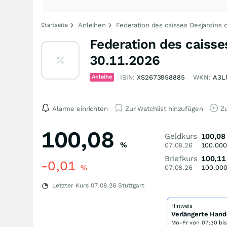
Anleihen
Federation des caisses Desjardins
Startseite
Federation des caisse
30.11.2026
Anleihe
ISIN:
XS2673958885
WKN:
A3L
Alarme einrichten
Zur Watchlist hinzufügen
Zu
100,08
Geldkurs
100,08
%
07.08.26
100.000
Briefkurs
100,11
-0,01
%
07.08.26
100.00
Letzter Kurs
07.08.26
Stuttgart
Hinweis
Verlängerte Hand
Mo-Fr von
07:30 bi