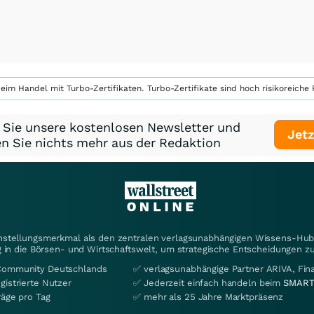
eim Handel mit Turbo-Zertifikaten. Turbo-Zertifikate sind hoch risikoreiche P
 Sie unsere kostenlosen Newsletter und
Jetz
n Sie nichts mehr aus der Redaktion
instellungsmerkmal als den zentralen verlagsunabhängigen Wissens-Hub 
 in die Börsen- und Wirtschaftswelt, um strategische Entscheidungen zu
Community Deutschlands
✅ verlagsunabhängige Partner ARIVA, Fi
gistrierte Nutzer
✅ Jederzeit einfach handeln beim
SMART
räge pro Tag
✅ mehr als 25 Jahre Marktpräsenz