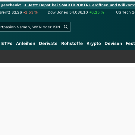
ie geschenkt.
→ Jetzt Depot bei SMARTBROKER+ eröffnen und Willkom
Brent)
82,26
-1,53
%
Dow Jones
54.036,10
+0,25
%
US Tech 1
ETFs
Anleihen
Derivate
Rohstoffe
Krypto
Devisen
Fest