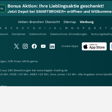
Bonus Aktion:
Ihre Lieblingsaktie geschenkt!
rn
Jetzt Depot bei SMARTBROKER+ eröffnen und Willkommen
Aktien-Branchen Übersicht
Sitemap
Werbung
A
B
C
D
E
F
G
H
I
J
K
L
M
N
O
P
Q
R
S
T
essum
Disclaimer
Datenschutz
Datenschutz-Einstellungen
Nutzungsbedin
Unsere Apps:
gen, hilft Ihnen
ARIVA
gerne.
elt aus 285 Bewertungen bei www.kagels-trading.de
15 Min. NYSE +20 Min. AMEX +20 Min. Dow Jones +15 Min. Alle Angaben ohne Gewäh
alten.
Mit Unterstützung von: