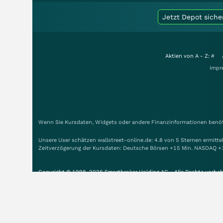
Jetzt Depot siche
Aktien von A - Z:
#
Impr
Wenn Sie Kursdaten, Widgets oder andere Finanzinformationen benöti
Unsere User schätzen wallstreet-online.de: 4.8 von 5 Sternen ermitt
Zeitverzögerung der Kursdaten: Deutsche Börsen +15 Min. NASDAQ +
Copyright © 1998-2026 Smartbroker Holding AG - Alle Rechte vorbeh