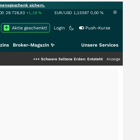
mensgeschenk sichern.
00
29.728,93
+1,18
%
EUR/USD
1,15587
0,00
%
Aktie geschenkt!
Login
Push-Kurse
zins
Broker-Magazin ✨
Unsere Services
+++
Schwere Seltene Erden: Entsteht hier die nächste Milliarden
Anzeige