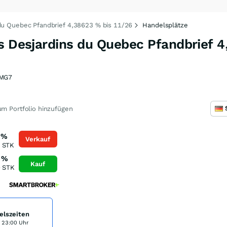
 du Quebec Pfandbrief 4,38623 % bis 11/26
Handelsplätze
s Desjardins du Quebec Pfandbrief 
MG7
m Portfolio hinzufügen
%
Verkauf
STK
%
Kauf
0
STK
elszeiten
s 23:00 Uhr