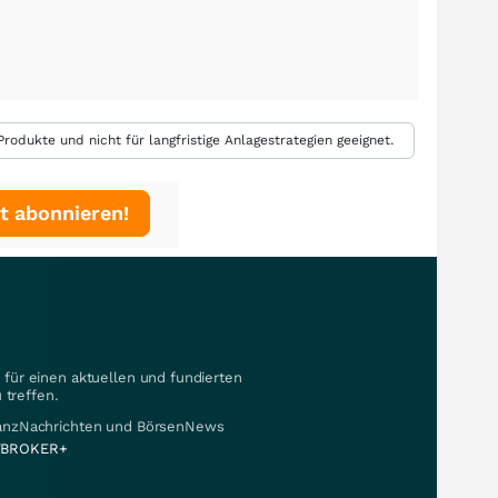
rodukte und nicht für langfristige Anlagestrategien geeignet.
t abonnieren!
für einen aktuellen und fundierten
 treffen.
nanzNachrichten und BörsenNews
BROKER+