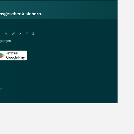
sgeschenk sichern.
U
V
W
X
Y
Z
gungen
r.
Daten & Kurse von: