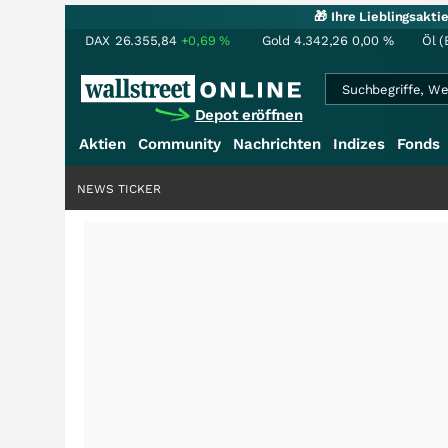
🎁 Ihre Lieblingsakt
DAX
26.355,84
+0,69
%
Gold
4.342,26
0,00
%
Öl (
Depot eröffnen
Aktien
Community
Nachrichten
Indizes
Fonds
NEWS TICKER