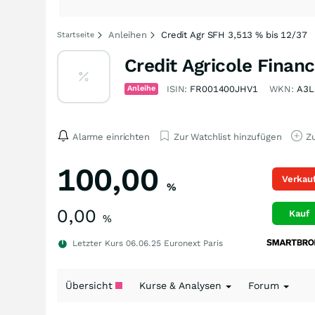
Anleihen
Credit Agr SFH 3,513 % bis 12/37
Startseite
Credit Agricole Finan
Anleihe
ISIN:
FR001400JHV1
WKN:
A3
Alarme einrichten
Zur Watchlist hinzufügen
Zu
100,00
Verkau
%
0,00
Kauf
%
Letzter Kurs
06.06.25
Euronext Paris
Übersicht
Kurse & Analysen
Forum