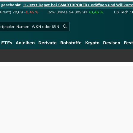
ie geschenkt.
→ Jetzt Depot bei SMARTBROKER+ eröffnen und Willkom
(Brent)
79,09
-0,45
%
Dow Jones
54.399,93
+0,46
%
US Tech 1
ETFs
Anleihen
Derivate
Rohstoffe
Krypto
Devisen
Fest