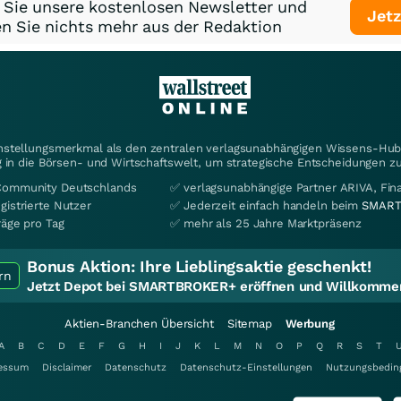
 Sie unsere kostenlosen Newsletter und
Jetz
n Sie nichts mehr aus der Redaktion
instellungsmerkmal als den zentralen verlagsunabhängigen Wissens-Hub 
 in die Börsen- und Wirtschaftswelt, um strategische Entscheidungen zu
Community Deutschlands
✅ verlagsunabhängige Partner ARIVA, Fi
gistrierte Nutzer
✅ Jederzeit einfach handeln beim
SMART
räge pro Tag
✅ mehr als 25 Jahre Marktpräsenz
Bonus Aktion:
Ihre Lieblingsaktie geschenkt!
rn
Jetzt Depot bei SMARTBROKER+ eröffnen und Willkommen
Aktien-Branchen Übersicht
Sitemap
Werbung
A
B
C
D
E
F
G
H
I
J
K
L
M
N
O
P
Q
R
S
T
essum
Disclaimer
Datenschutz
Datenschutz-Einstellungen
Nutzungsbedin