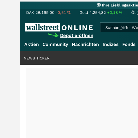
🎁 Ihre Lieblingsakt
DAX
26.199,00
-0,51
%
Gold
4.254,82
+0,18
%
Öl 
Depot eröffnen
Aktien
Community
Nachrichten
Indizes
Fonds
NEWS TICKER