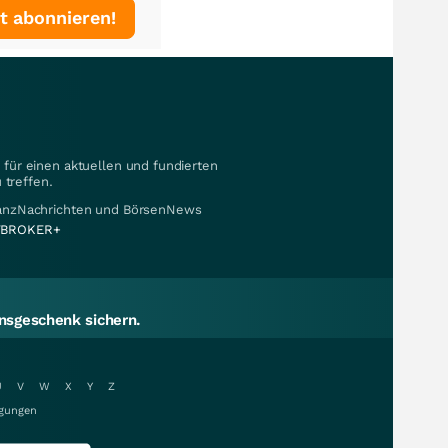
t abonnieren!
für einen aktuellen und fundierten
 treffen.
nanzNachrichten und BörsenNews
BROKER+
sgeschenk sichern.
U
V
W
X
Y
Z
gungen