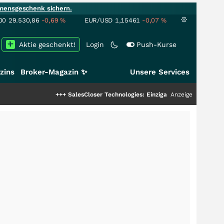
mensgeschenk sichern.
00
29.530,86
-0,69
%
EUR/USD
1,15461
-0,07
%
Aktie geschenkt!
Login
Push-Kurse
zins
Broker-Magazin ✨
Unsere Services
+++
SalesCloser Technologies: Einzigartige Leistung zieht die T
Anzeige