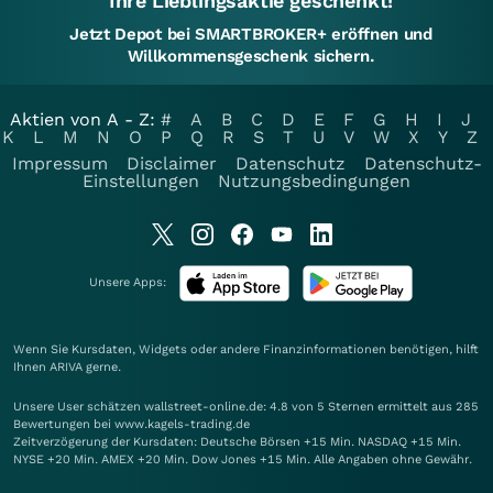
Ihre Lieblingsaktie geschenkt!
Jetzt Depot bei SMARTBROKER+ eröffnen und
Willkommensgeschenk sichern.
Aktien von A - Z:
#
A
B
C
D
E
F
G
H
I
J
K
L
M
N
O
P
Q
R
S
T
U
V
W
X
Y
Z
Impressum
Disclaimer
Datenschutz
Datenschutz-
Einstellungen
Nutzungsbedingungen
Unsere Apps:
Wenn Sie Kursdaten, Widgets oder andere Finanzinformationen benötigen, hilft
Ihnen
ARIVA
gerne.
Unsere User schätzen wallstreet-online.de: 4.8 von 5 Sternen ermittelt aus 285
Bewertungen bei www.kagels-trading.de
Zeitverzögerung der Kursdaten: Deutsche Börsen +15 Min. NASDAQ +15 Min.
NYSE +20 Min. AMEX +20 Min. Dow Jones +15 Min. Alle Angaben ohne Gewähr.