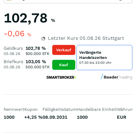
102,78
%
-0,06
%
Letzter Kurs
05.08.26
Stuttgart
Geldkurs
102,78
%
Verkauf
Verlängerte
05.08.26
500.000
STK
Handelszeiten
Briefkurs
103,05
%
07:30 bis 23:00 Uhr
Kauf
05.08.26
500.000
STK
Nennwert
Kupon
Fälligkeitsdatum
Handelbare Einheit
Währung
1000
+4,25
%
08.09.2031
1000
EUR