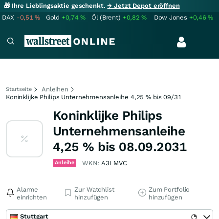
🎁 Ihre Lieblingsaktie geschenkt.
→ Jetzt Depot eröffnen
DAX
-0,51
%
Gold
+0,74
%
Öl (Brent)
+0,82
%
Dow Jones
+0,46
%
Anleihen
Startseite
Koninklijke Philips Unternehmensanleihe 4,25 % bis 09/31
Koninklijke Philips
Unternehmensanleihe
4,25 % bis 08.09.2031
Anleihe
WKN:
A3LMVC
Alarme
Zur Watchlist
Zum Portfolio
einrichten
hinzufügen
hinzufügen
Stuttgart