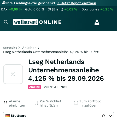
🎁 Ihre Lieblingsaktie geschenkt.
→ Jetzt Depot eröffnen
DAX
+0,69
%
Gold
0,00
%
Öl (Brent)
+0,02
%
Dow Jones
+0,25
%
Anleihen
Startseite
Lseg Netherlands Unternehmensanleihe 4,125 % bis 09/26
Lseg Netherlands
Unternehmensanleihe
4,125 % bis 29.09.2026
Anleihe
WKN:
A3LN83
Alarme
Zur Watchlist
Zum Portfolio
einrichten
hinzufügen
hinzufügen
Stuttgart