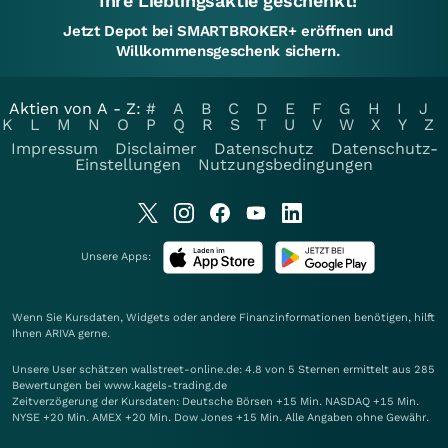
Ihre Lieblingsaktie geschenkt!
Jetzt Depot bei SMARTBROKER+ eröffnen und
Willkommensgeschenk sichern.
Aktien von A - Z:
#
A
B
C
D
E
F
G
H
I
J
K
L
M
N
O
P
Q
R
S
T
U
V
W
X
Y
Z
Impressum
Disclaimer
Datenschutz
Datenschutz-
Einstellungen
Nutzungsbedingungen
Unsere Apps:
Wenn Sie Kursdaten, Widgets oder andere Finanzinformationen benötigen, hilft
Ihnen
ARIVA
gerne.
Unsere User schätzen wallstreet-online.de: 4.8 von 5 Sternen ermittelt aus 285
Bewertungen bei www.kagels-trading.de
Zeitverzögerung der Kursdaten: Deutsche Börsen +15 Min. NASDAQ +15 Min.
NYSE +20 Min. AMEX +20 Min. Dow Jones +15 Min. Alle Angaben ohne Gewähr.