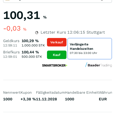
100,31
%
-0,03
%
Letzter Kurs
12:06:15
Stuttgart
Geldkurs
100,29
%
Verkauf
Verlängerte
12:59:11
1.000.000
STK
Handelszeiten
Briefkurs
100,44
%
07:30 bis 23:00 Uhr
Kauf
12:59:01
500.000
STK
Nennwert
Kupon
Fälligkeitsdatum
Handelbare Einheit
Währung
1000
+3,38
%
11.12.2028
1000
EUR