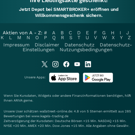
Ihre Lieblingsaktie geschenkt!
Jetzt Depot bei SMARTBROKER+ eröffnen und
Willkommensgeschenk sichern.
Aktien von A - Z:
#
A
B
C
D
E
F
G
H
I
J
K
L
M
N
O
P
Q
R
S
T
U
V
W
X
Y
Z
Impressum
Disclaimer
Datenschutz
Datenschutz-
Einstellungen
Nutzungsbedingungen
Unsere Apps:
Wenn Sie Kursdaten, Widgets oder andere Finanzinformationen benötigen, hilft
Ihnen
ARIVA
gerne.
Unsere User schätzen wallstreet-online.de: 4.8 von 5 Sternen ermittelt aus 285
Bewertungen bei www.kagels-trading.de
Zeitverzögerung der Kursdaten: Deutsche Börsen +15 Min. NASDAQ +15 Min.
NYSE +20 Min. AMEX +20 Min. Dow Jones +15 Min. Alle Angaben ohne Gewähr.