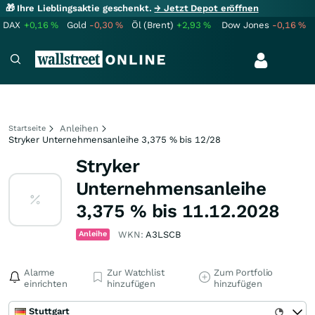
🎁 Ihre Lieblingsaktie geschenkt.
→ Jetzt Depot eröffnen
DAX
+0,16
%
Gold
-0,30
%
Öl (Brent)
+2,93
%
Dow Jones
-0,16
%
Anleihen
Startseite
Stryker Unternehmensanleihe 3,375 % bis 12/28
Stryker
Unternehmensanleihe
3,375 % bis 11.12.2028
Anleihe
WKN:
A3LSCB
Alarme
Zur Watchlist
Zum Portfolio
einrichten
hinzufügen
hinzufügen
Stuttgart