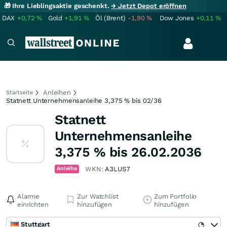
🎁 Ihre Lieblingsaktie geschenkt.
→ Jetzt Depot eröffnen
DAX
+0,72
%
Gold
+1,91
%
Öl (Brent)
-1,90
%
Dow Jones
+0,11
%
Anleihen
Startseite
Statnett Unternehmensanleihe 3,375 % bis 02/36
Statnett
Unternehmensanleihe
3,375 % bis 26.02.2036
Anleihe
WKN:
A3LUS7
Alarme
Zur Watchlist
Zum Portfolio
einrichten
hinzufügen
hinzufügen
Stuttgart