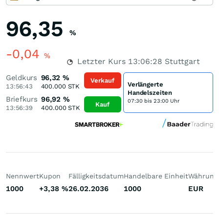
96,35
%
-0,04
%
Letzter Kurs
13:06:28
Stuttgart
Geldkurs
96,32
%
Verkauf
Verlängerte
13:56:43
400.000
STK
Handelszeiten
Briefkurs
96,92
%
07:30 bis 23:00 Uhr
Kauf
13:56:39
400.000
STK
Nennwert
Kupon
Fälligkeitsdatum
Handelbare Einheit
Währung
1000
+3,38
%
26.02.2036
1000
EUR