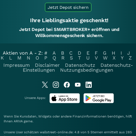
Jetzt Depot sichern
Ihre Lieblingsaktie geschenkt!
Jetzt Depot bei SMARTBROKER+ eröffnen und
Willkommensgeschenk sichern.
Aktien von A - Z:
#
A
B
C
D
E
F
G
H
I
J
K
L
M
N
O
P
Q
R
S
T
U
V
W
X
Y
Z
Impressum
Disclaimer
Datenschutz
Datenschutz-
Einstellungen
Nutzungsbedingungen
Unsere Apps:
Wenn Sie Kursdaten, Widgets oder andere Finanzinformationen benötigen, hilft
Ihnen
ARIVA
gerne.
Unsere User schätzen wallstreet-online.de: 4.8 von 5 Sternen ermittelt aus 285