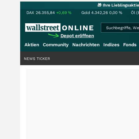
🎁 Ihre Lieblingsakt
DAX
26.355,84
+0,69
%
Gold
4.342,26
0,00
%
Öl (
Depot eröffnen
Aktien
Community
Nachrichten
Indizes
Fonds
NEWS TICKER