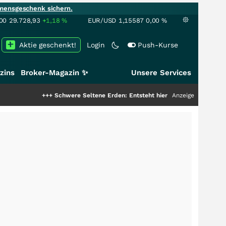
mensgeschenk sichern.
00
29.728,93
+1,18
%
EUR/USD
1,15587
0,00
%
Aktie geschenkt!
Login
Push-Kurse
zins
Broker-Magazin ✨
Unsere Services
+++
Schwere Seltene Erden: Entsteht hier die nächste Milliardenstory?
Anzeige
++