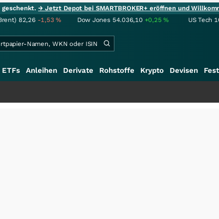
ie geschenkt.
→ Jetzt Depot bei SMARTBROKER+ eröffnen und Willkom
Brent)
82,26
-1,53
%
Dow Jones
54.036,10
+0,25
%
US Tech 1
ETFs
Anleihen
Derivate
Rohstoffe
Krypto
Devisen
Fest