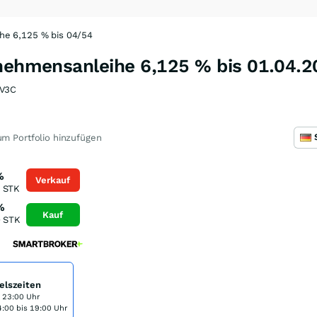
he 6,125 % bis 04/54
rnehmensanleihe 6,125 % bis 01.04.
V3C
m Portfolio hinzufügen
%
Verkauf
STK
%
Kauf
0
STK
elszeiten
s 23:00 Uhr
:00 bis 19:00 Uhr