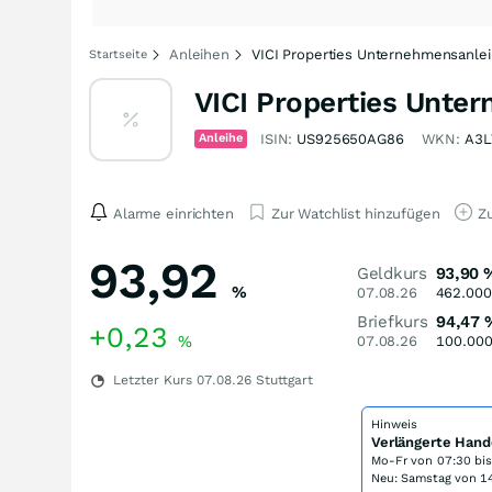
Anleihen
VICI Properties Unternehmensanlei
Startseite
VICI Properties Unte
Anleihe
ISIN:
US925650AG86
WKN:
A3L
Alarme einrichten
Zur Watchlist hinzufügen
Zu
93,92
Geldkurs
93,90
%
07.08.26
462.000
Briefkurs
94,47
+0,23
%
07.08.26
100.00
Letzter Kurs
07.08.26
Stuttgart
Hinweis
Verlängerte Hand
Mo-Fr von
07:30 bi
Neu: Samstag von 14