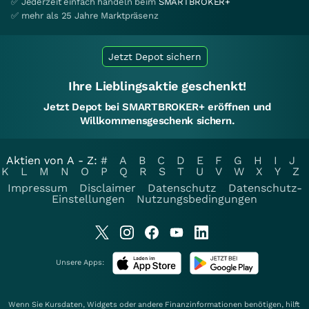
✅ Jederzeit einfach handeln beim
SMARTBROKER+
✅ mehr als 25 Jahre Marktpräsenz
Jetzt Depot sichern
Ihre Lieblingsaktie geschenkt!
Jetzt Depot bei SMARTBROKER+ eröffnen und
Willkommensgeschenk sichern.
Aktien von A - Z:
#
A
B
C
D
E
F
G
H
I
J
K
L
M
N
O
P
Q
R
S
T
U
V
W
X
Y
Z
Impressum
Disclaimer
Datenschutz
Datenschutz-
Einstellungen
Nutzungsbedingungen
Unsere Apps:
Wenn Sie Kursdaten, Widgets oder andere Finanzinformationen benötigen, hilft