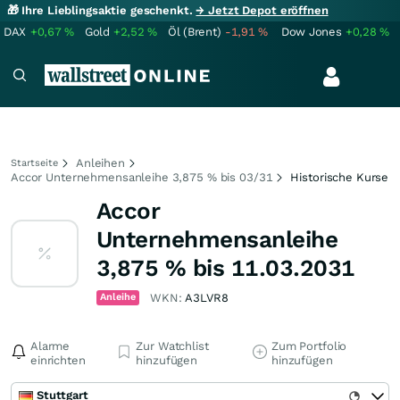
🎁 Ihre Lieblingsaktie geschenkt.
→ Jetzt Depot eröffnen
DAX
+0,67
%
Gold
+2,52
%
Öl (Brent)
-1,91
%
Dow Jones
+0,28
%
Anleihen
Startseite
Accor Unternehmensanleihe 3,875 % bis 03/31
Historische Kurse
Accor
Unternehmensanleihe
3,875 % bis 11.03.2031
Anleihe
WKN:
A3LVR8
Alarme
Zur Watchlist
Zum Portfolio
einrichten
hinzufügen
hinzufügen
Stuttgart