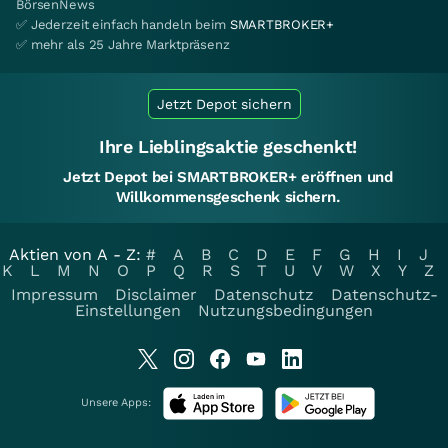
BörsenNews
✅ Jederzeit einfach handeln beim
SMARTBROKER+
✅ mehr als 25 Jahre Marktpräsenz
Jetzt Depot sichern
Ihre Lieblingsaktie geschenkt!
Jetzt Depot bei SMARTBROKER+ eröffnen und
Willkommensgeschenk sichern.
Aktien von A - Z:
#
A
B
C
D
E
F
G
H
I
J
K
L
M
N
O
P
Q
R
S
T
U
V
W
X
Y
Z
Impressum
Disclaimer
Datenschutz
Datenschutz-
Einstellungen
Nutzungsbedingungen
Unsere Apps: