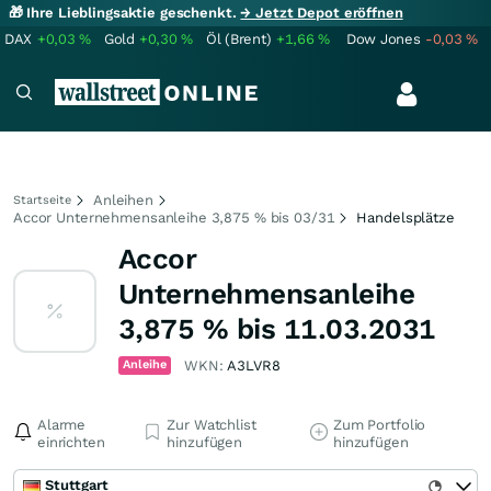
🎁 Ihre Lieblingsaktie geschenkt.
→ Jetzt Depot eröffnen
DAX
+0,03
%
Gold
+0,30
%
Öl (Brent)
+1,66
%
Dow Jones
-0,03
%
Anleihen
Startseite
Accor Unternehmensanleihe 3,875 % bis 03/31
Handelsplätze
Accor
Unternehmensanleihe
3,875 % bis 11.03.2031
Anleihe
WKN:
A3LVR8
Alarme
Zur Watchlist
Zum Portfolio
einrichten
hinzufügen
hinzufügen
Stuttgart