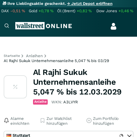
🎁 Ihre Lieblingsaktie geschenkt.
→ Jetzt Depot eröffnen
DAX
-0,51
%
Gold
+0,78
%
Öl (Brent)
+0,82
%
Dow Jones
+0,46
%
Anleihen
Startseite
Al Rajhi Sukuk Unternehmensanleihe 5,047 % bis 03/29
Al Rajhi Sukuk
Unternehmensanleihe
5,047 % bis 12.03.2029
Anleihe
WKN:
A3LVYR
Alarme
Zur Watchlist
Zum Portfolio
einrichten
hinzufügen
hinzufügen
Stuttgart