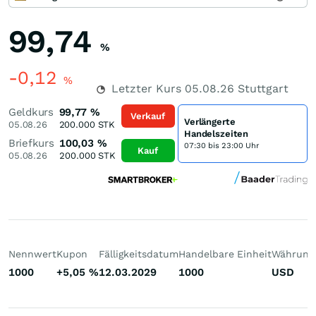
99,74
%
-0,12
%
Letzter Kurs
05.08.26
Stuttgart
Geldkurs
99,77
%
Verkauf
Verlängerte
05.08.26
200.000
STK
Handelszeiten
Briefkurs
100,03
%
07:30 bis 23:00 Uhr
Kauf
05.08.26
200.000
STK
Nennwert
Kupon
Fälligkeitsdatum
Handelbare Einheit
Währung
1000
+5,05
%
12.03.2029
1000
USD