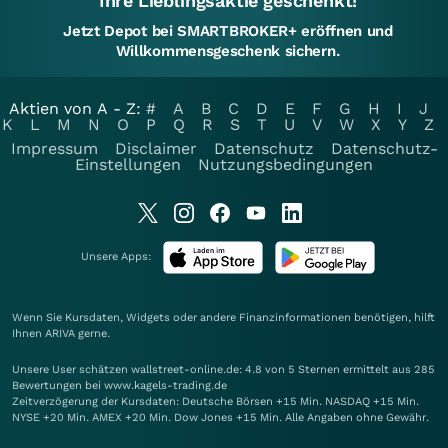
Ihre Lieblingsaktie geschenkt!
Jetzt Depot bei SMARTBROKER+ eröffnen und
Willkommensgeschenk sichern.
Aktien von A - Z:
#
A
B
C
D
E
F
G
H
I
J
K
L
M
N
O
P
Q
R
S
T
U
V
W
X
Y
Z
Impressum
Disclaimer
Datenschutz
Datenschutz-
Einstellungen
Nutzungsbedingungen
Unsere Apps:
Wenn Sie Kursdaten, Widgets oder andere Finanzinformationen benötigen, hilft
Ihnen
ARIVA
gerne.
Unsere User schätzen wallstreet-online.de: 4.8 von 5 Sternen ermittelt aus 285
Bewertungen bei www.kagels-trading.de
Zeitverzögerung der Kursdaten: Deutsche Börsen +15 Min. NASDAQ +15 Min.
NYSE +20 Min. AMEX +20 Min. Dow Jones +15 Min. Alle Angaben ohne Gewähr.