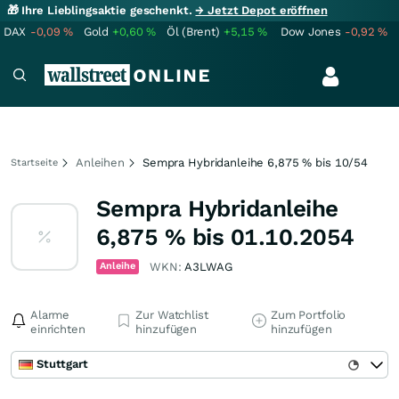
🎁 Ihre Lieblingsaktie geschenkt.
→ Jetzt Depot eröffnen
DAX
-0,09
%
Gold
+0,60
%
Öl (Brent)
+5,15
%
Dow Jones
-0,92
%
Anleihen
Sempra Hybridanleihe 6,875 % bis 10/54
Startseite
Sempra Hybridanleihe
6,875 % bis 01.10.2054
Anleihe
WKN:
A3LWAG
Alarme
Zur Watchlist
Zum Portfolio
einrichten
hinzufügen
hinzufügen
Stuttgart