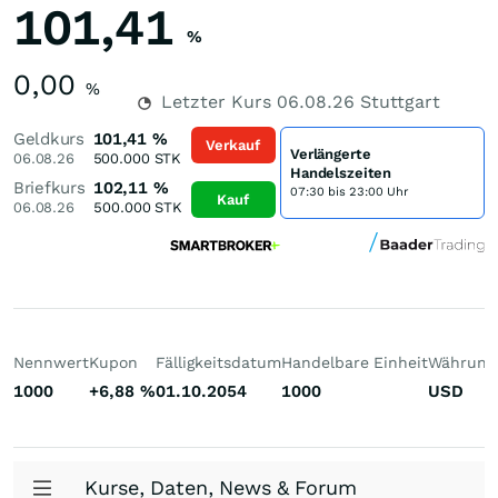
101,41
%
0,00
%
Letzter Kurs
06.08.26
Stuttgart
Geldkurs
101,41
%
Verkauf
Verlängerte
06.08.26
500.000
STK
Handelszeiten
Briefkurs
102,11
%
07:30 bis 23:00 Uhr
Kauf
06.08.26
500.000
STK
Nennwert
Kupon
Fälligkeitsdatum
Handelbare Einheit
Währung
1000
+6,88
%
01.10.2054
1000
USD
Kurse, Daten, News & Forum