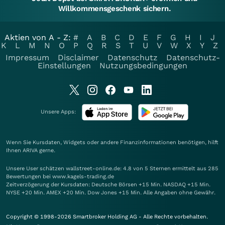
Willkommensgeschenk sichern.
Aktien von A - Z:
#
A
B
C
D
E
F
G
H
I
J
K
L
M
N
O
P
Q
R
S
T
U
V
W
X
Y
Z
Impressum
Disclaimer
Datenschutz
Datenschutz-
Einstellungen
Nutzungsbedingungen
Unsere Apps:
Wenn Sie Kursdaten, Widgets oder andere Finanzinformationen benötigen, hilft
Ihnen
ARIVA
gerne.
Unsere User schätzen wallstreet-online.de: 4.8 von 5 Sternen ermittelt aus 285
Bewertungen bei www.kagels-trading.de
Zeitverzögerung der Kursdaten: Deutsche Börsen +15 Min. NASDAQ +15 Min.
NYSE +20 Min. AMEX +20 Min. Dow Jones +15 Min. Alle Angaben ohne Gewähr.
Copyright © 1998-2026 Smartbroker Holding AG - Alle Rechte vorbehalten.