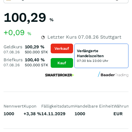
100,29
%
+0,09
%
Letzter Kurs
07.08.26
Stuttgart
Geldkurs
100,29
%
Verkauf
Verlängerte
07.08.26
500.000
STK
Handelszeiten
Briefkurs
100,40
%
07:30 bis 23:00 Uhr
Kauf
07.08.26
500.000
STK
Nennwert
Kupon
Fälligkeitsdatum
Handelbare Einheit
Währung
1000
+3,38
%
14.11.2029
1000
EUR