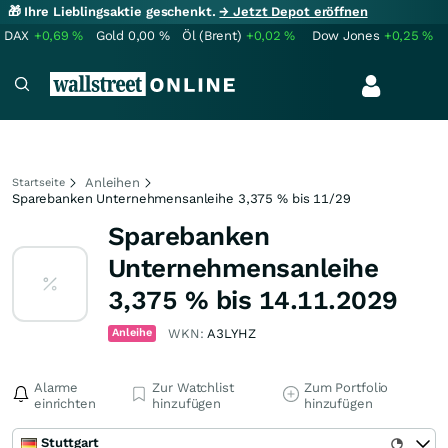
🎁 Ihre Lieblingsaktie geschenkt.
→ Jetzt Depot eröffnen
DAX
+0,69
%
Gold
0,00
%
Öl (Brent)
+0,02
%
Dow Jones
+0,25
%
Anleihen
Startseite
Sparebanken Unternehmensanleihe 3,375 % bis 11/29
Sparebanken
Unternehmensanleihe
3,375 % bis 14.11.2029
Anleihe
WKN:
A3LYHZ
Alarme
Zur Watchlist
Zum Portfolio
einrichten
hinzufügen
hinzufügen
Stuttgart