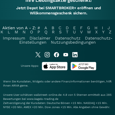
Ihre Lieblingsaktie geschenkt!
Jetzt Depot bei SMARTBROKER+ eröffnen und
Willkommensgeschenk sichern.
Aktien von A - Z:
#
A
B
C
D
E
F
G
H
I
J
K
L
M
N
O
P
Q
R
S
T
U
V
W
X
Y
Z
Impressum
Disclaimer
Datenschutz
Datenschutz-
Einstellungen
Nutzungsbedingungen
Unsere Apps:
Wenn Sie Kursdaten, Widgets oder andere Finanzinformationen benötigen, hilft
Ihnen
ARIVA
gerne.
Unsere User schätzen wallstreet-online.de: 4.8 von 5 Sternen ermittelt aus 285
Bewertungen bei www.kagels-trading.de
Zeitverzögerung der Kursdaten: Deutsche Börsen +15 Min. NASDAQ +15 Min.
NYSE +20 Min. AMEX +20 Min. Dow Jones +15 Min. Alle Angaben ohne Gewähr.