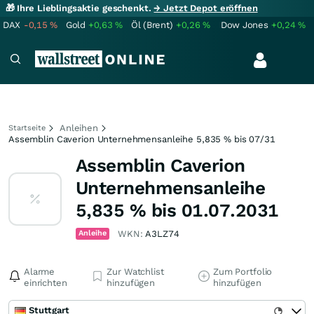
🎁 Ihre Lieblingsaktie geschenkt.
→ Jetzt Depot eröffnen
DAX
-0,15
%
Gold
+0,63
%
Öl (Brent)
+0,26
%
Dow Jones
+0,24
%
Anleihen
Startseite
Assemblin Caverion Unternehmensanleihe 5,835 % bis 07/31
Assemblin Caverion
Unternehmensanleihe
5,835 % bis 01.07.2031
Anleihe
WKN:
A3LZ74
Alarme
Zur Watchlist
Zum Portfolio
einrichten
hinzufügen
hinzufügen
Stuttgart