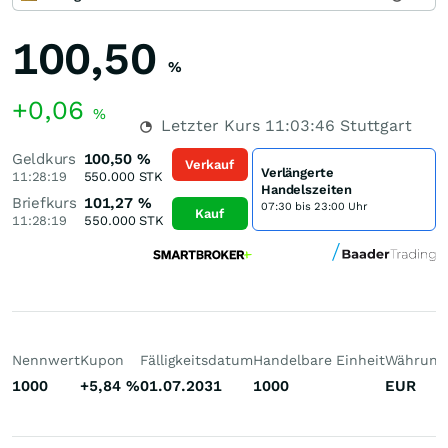
100,50
%
+0,06
%
Letzter Kurs
11:03:46
Stuttgart
Geldkurs
100,50
%
Verkauf
Verlängerte
11:28:19
550.000
STK
Handelszeiten
Briefkurs
101,27
%
07:30 bis 23:00 Uhr
Kauf
11:28:19
550.000
STK
Nennwert
Kupon
Fälligkeitsdatum
Handelbare Einheit
Währung
1000
+5,84
%
01.07.2031
1000
EUR