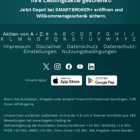
Ihre Lieblingsaktie geschenkt!
Jetzt Depot bei SMARTBROKER+ eröffnen und
Willkommensgeschenk sichern.
Aktien von A - Z:
#
A
B
C
D
E
F
G
H
I
J
K
L
M
N
O
P
Q
R
S
T
U
V
W
X
Y
Z
Impressum
Disclaimer
Datenschutz
Datenschutz-
Einstellungen
Nutzungsbedingungen
Unsere Apps:
Wenn Sie Kursdaten, Widgets oder andere Finanzinformationen benötigen, hilft
Ihnen
ARIVA
gerne.
Unsere User schätzen wallstreet-online.de: 4.8 von 5 Sternen ermittelt aus 285
Bewertungen bei www.kagels-trading.de
Zeitverzögerung der Kursdaten: Deutsche Börsen +15 Min. NASDAQ +15 Min.
NYSE +20 Min. AMEX +20 Min. Dow Jones +15 Min. Alle Angaben ohne Gewähr.