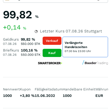
99,82
%
+0,14
%
Letzter Kurs
07.08.26
Stuttgart
Geldkurs
99,82
%
Verkauf
Verlängerte
07.08.26
550.000
STK
Handelszeiten
Briefkurs
100,16
%
07:30 bis 23:00 Uhr
Kauf
07.08.26
550.000
STK
Nennwert
Kupon
Fälligkeitsdatum
Handelbare Einheit
Währung
1000
+3,80
%
15.06.2032
1000
EUR