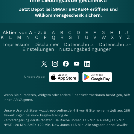
Ihre Lieblingsaktie geschenkt!
Jetzt Depot bei SMARTBROKER+ eröffnen und
Willkommensgeschenk sichern.
Aktien von A - Z:
#
A
B
C
D
E
F
G
H
I
J
K
L
M
N
O
P
Q
R
S
T
U
V
W
X
Y
Z
Impressum
Disclaimer
Datenschutz
Datenschutz-
Einstellungen
Nutzungsbedingungen
Unsere Apps:
Wenn Sie Kursdaten, Widgets oder andere Finanzinformationen benötigen, hilft
Ihnen
ARIVA
gerne.
Unsere User schätzen wallstreet-online.de: 4.8 von 5 Sternen ermittelt aus 285
Bewertungen bei www.kagels-trading.de
Zeitverzögerung der Kursdaten: Deutsche Börsen +15 Min. NASDAQ +15 Min.
NYSE +20 Min. AMEX +20 Min. Dow Jones +15 Min. Alle Angaben ohne Gewähr.