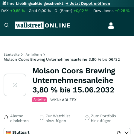
🎁 Ihre Lieblingsaktie geschenkt.
→ Jetzt Depot eröffnen
DAX
+0,69
%
Gold
0,00
%
Öl (Brent)
+0,02
%
Dow Jones
+0,25
%
Anleihen
Startseite
Molson Coors Brewing Unternehmensanleihe 3,80 % bis 06/32
Molson Coors Brewing
Unternehmensanleihe
3,80 % bis 15.06.2032
Anleihe
WKN:
A3LZEX
Alarme
Zur Watchlist
Zum Portfolio
einrichten
hinzufügen
hinzufügen
Stuttgart