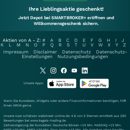
Ihre Lieblingsaktie geschenkt!
Jetzt Depot bei SMARTBROKER+ eröffnen und
Willkommensgeschenk sichern.
Aktien von A - Z:
#
A
B
C
D
E
F
G
H
I
J
K
L
M
N
O
P
Q
R
S
T
U
V
W
X
Y
Z
Impressum
Disclaimer
Datenschutz
Datenschutz-
Einstellungen
Nutzungsbedingungen
Unsere Apps:
Wenn Sie Kursdaten, Widgets oder andere Finanzinformationen benötigen, hilft
Ihnen
ARIVA
gerne.
Unsere User schätzen wallstreet-online.de: 4.8 von 5 Sternen ermittelt aus 285
Bewertungen bei www.kagels-trading.de
Zeitverzögerung der Kursdaten: Deutsche Börsen +15 Min. NASDAQ +15 Min.
NYSE +20 Min. AMEX +20 Min. Dow Jones +15 Min. Alle Angaben ohne Gewähr.