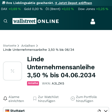
🎁 Ihre Lieblingsaktie geschenkt.
→ Jetzt Depot eröffnen
DAX
+0,69
%
Gold
0,00
%
Öl (Brent)
+0,02
%
Dow Jones
+0,25
%
Anleihen
Startseite
Linde Unternehmensanleihe 3,50 % bis 06/34
Linde
Unternehmensanleihe
3,50 % bis 04.06.2034
Anleihe
WKN:
A3LZK5
Alarme
Zur Watchlist
Zum Portfolio
einrichten
hinzufügen
hinzufügen
Stuttgart