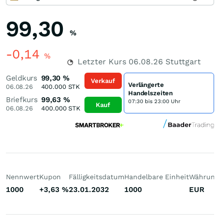
99,30
%
-0,14
%
Letzter Kurs
06.08.26
Stuttgart
Geldkurs
99,30
%
Verkauf
Verlängerte
06.08.26
400.000
STK
Handelszeiten
Briefkurs
99,63
%
07:30 bis 23:00 Uhr
Kauf
06.08.26
400.000
STK
Nennwert
Kupon
Fälligkeitsdatum
Handelbare Einheit
Währung
1000
+3,63
%
23.01.2032
1000
EUR