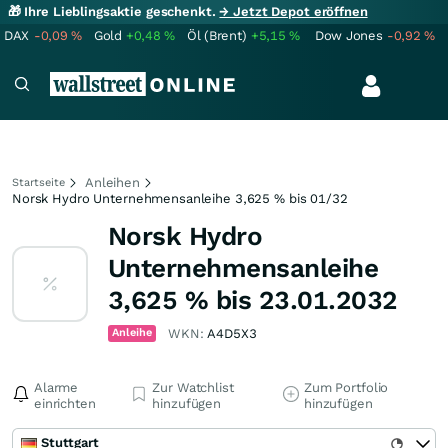
🎁 Ihre Lieblingsaktie geschenkt.
→ Jetzt Depot eröffnen
DAX
-0,09
%
Gold
+0,48
%
Öl (Brent)
+5,15
%
Dow Jones
-0,92
%
Anleihen
Startseite
Norsk Hydro Unternehmensanleihe 3,625 % bis 01/32
Norsk Hydro
Unternehmensanleihe
3,625 % bis 23.01.2032
Anleihe
WKN:
A4D5X3
Alarme
Zur Watchlist
Zum Portfolio
einrichten
hinzufügen
hinzufügen
Stuttgart