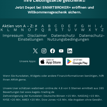
Ihre Lieblingsaktie geschenkt!
Jetzt Depot bei SMARTBROKER+ eröffnen und
Willkommensgeschenk sichern.
Aktien von A - Z:
#
A
B
C
D
E
F
G
H
I
J
K
L
M
N
O
P
Q
R
S
T
U
V
W
X
Y
Z
Impressum
Disclaimer
Datenschutz
Datenschutz-
Einstellungen
Nutzungsbedingungen
Unsere Apps:
Wenn Sie Kursdaten, Widgets oder andere Finanzinformationen benötigen, hilft
Ihnen
ARIVA
gerne.
Unsere User schätzen wallstreet-online.de: 4.8 von 5 Sternen ermittelt aus 285
Bewertungen bei www.kagels-trading.de
Zeitverzögerung der Kursdaten: Deutsche Börsen +15 Min. NASDAQ +15 Min.
NYSE +20 Min. AMEX +20 Min. Dow Jones +15 Min. Alle Angaben ohne Gewähr.