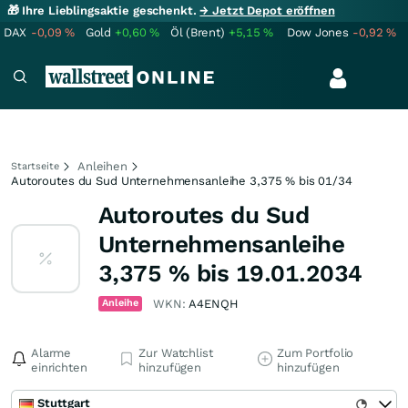
🎁 Ihre Lieblingsaktie geschenkt.
→ Jetzt Depot eröffnen
DAX
-0,09
%
Gold
+0,60
%
Öl (Brent)
+5,15
%
Dow Jones
-0,92
%
Anleihen
Startseite
Autoroutes du Sud Unternehmensanleihe 3,375 % bis 01/34
Autoroutes du Sud
Unternehmensanleihe
3,375 % bis 19.01.2034
Anleihe
WKN:
A4ENQH
Alarme
Zur Watchlist
Zum Portfolio
einrichten
hinzufügen
hinzufügen
Stuttgart