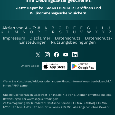
Ihre Lieblingsaktie geschenkt!
Jetzt Depot bei SMARTBROKER+ eröffnen und
Willkommensgeschenk sichern.
Aktien von A - Z:
#
A
B
C
D
E
F
G
H
I
J
K
L
M
N
O
P
Q
R
S
T
U
V
W
X
Y
Z
Impressum
Disclaimer
Datenschutz
Datenschutz-
Einstellungen
Nutzungsbedingungen
Unsere Apps:
Wenn Sie Kursdaten, Widgets oder andere Finanzinformationen benötigen, hilft
Ihnen
ARIVA
gerne.
Unsere User schätzen wallstreet-online.de: 4.8 von 5 Sternen ermittelt aus 285
Bewertungen bei www.kagels-trading.de
Zeitverzögerung der Kursdaten: Deutsche Börsen +15 Min. NASDAQ +15 Min.
NYSE +20 Min. AMEX +20 Min. Dow Jones +15 Min. Alle Angaben ohne Gewähr.