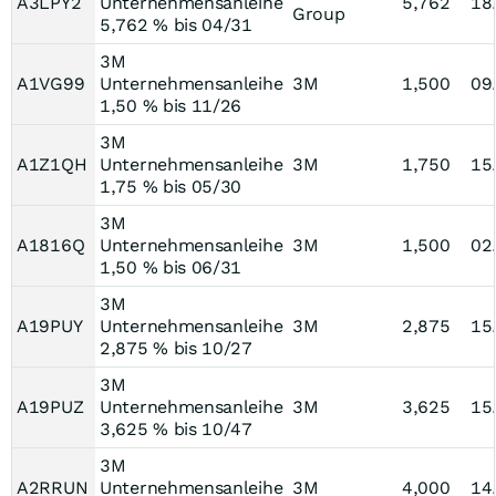
A3LPY2
Unternehmensanleihe
5,762
18
Group
5,762 % bis 04/31
3M
A1VG99
Unternehmensanleihe
3M
1,500
09
1,50 % bis 11/26
3M
A1Z1QH
Unternehmensanleihe
3M
1,750
15
1,75 % bis 05/30
3M
A1816Q
Unternehmensanleihe
3M
1,500
02
1,50 % bis 06/31
3M
A19PUY
Unternehmensanleihe
3M
2,875
15
2,875 % bis 10/27
3M
A19PUZ
Unternehmensanleihe
3M
3,625
15
3,625 % bis 10/47
3M
A2RRUN
Unternehmensanleihe
3M
4,000
14