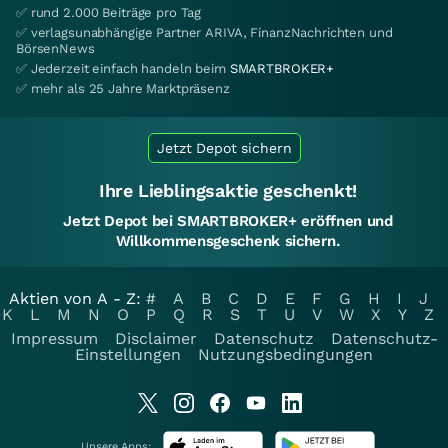
✅ rund 2.000 Beiträge pro Tag
✅ verlagsunabhängige Partner ARIVA, FinanzNachrichten und
BörsenNews
✅ Jederzeit einfach handeln beim
SMARTBROKER+
✅ mehr als 25 Jahre Marktpräsenz
Jetzt Depot sichern
Ihre Lieblingsaktie geschenkt!
Jetzt Depot bei SMARTBROKER+ eröffnen und
Willkommensgeschenk sichern.
Aktien von A - Z:
#
A
B
C
D
E
F
G
H
I
J
K
L
M
N
O
P
Q
R
S
T
U
V
W
X
Y
Z
Impressum
Disclaimer
Datenschutz
Datenschutz-
Einstellungen
Nutzungsbedingungen
Unsere Apps: