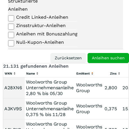
Strukturierte
Anleihen
Credit Linked-Anleihen
Zinsstruktur-Anleihen
Anleihen mit Bonuszahlungen
Null-Kupon-Anleihen
21.131 gefundenen Anleihen
WKN
Name
Emittent
Zins
Woolworths Group
Woolworths
A28XN6
Unternehmensanleihe
2,800
20
Group
2,80 % bis 05/30
Woolworths Group
Woolworths
A3KV9S
Unternehmensanleihe
0,375
15
Group
0,375 % bis 11/28
Woolworths Group
Woolworths