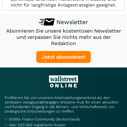
nicht für langfristige Anlagestrategien geeignet.
Newsletter
Abonnieren Sie unsere kostenlosen Newsletter
und verpassen Sie nichts mehr aus der
Redaktion
Jetzt abonnieren!
Profitieren Sie von unserem Alleinstellungsmerkmal als den
zentralen verlagsunabhängigen Wissens-Hub für einen aktuellen
und fundierten Zugang in die Börsen- und Wirtschaftswelt, um
strategische Entscheidungen zu treffen.
✅ Größte Finanz-Community Deutschlands
✅ über 550.000 registrierte Nutzer