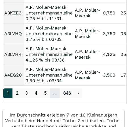
A.P. Moller-Maersk
A.P. Moller-
A3KZE3
Unternehmensanleihe
0,750
25
Maersk
0,75 % bis 11/31
A.P. Moller-Maersk
A.P. Moller-
A3LVHQ
Unternehmensanleihe
3,750
05
Maersk
3,75 % bis 03/32
A.P. Moller-Maersk
A.P. Moller-
A3LVHR
Unternehmensanleihe
4,125
05
Maersk
4,125 % bis 03/36
A.P. Moller-Maersk
A.P. Moller-
A4EG20
Unternehmensanleihe
3,500
17
Maersk
3,50 % bis 09/34
1
2
3
4
5
…
846
Im Durchschnitt erleiden 7 von 10 Kleinanlegern
Verluste beim Handel mit Turbo-Zertifikaten. Turbo-
Zertifikate sind hoch risikoreiche Produkte und