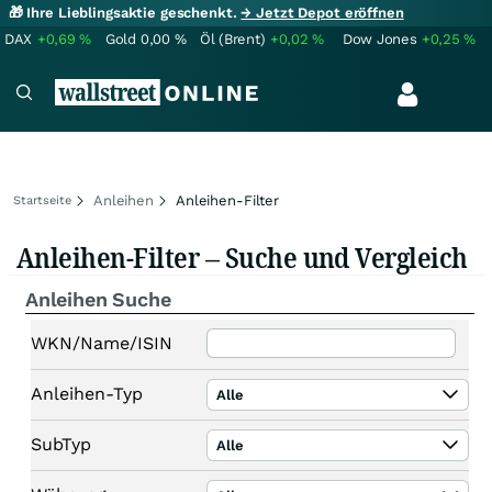
🎁 Ihre Lieblingsaktie geschenkt.
→ Jetzt Depot eröffnen
DAX
+0,69
%
Gold
0,00
%
Öl (Brent)
+0,02
%
Dow Jones
+0,25
%
Anleihen
Anleihen-Filter
Startseite
Anleihen-Filter – Suche und Vergleich
Anleihen Suche
WKN/Name/ISIN
Anleihen-Typ
Alle
SubTyp
Alle