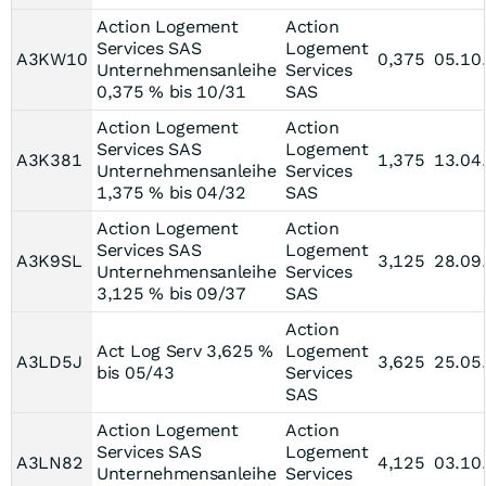
Action Logement
Action
Services SAS
Logement
A3KW10
0,375
05.10
Unternehmensanleihe
Services
0,375 % bis 10/31
SAS
Action Logement
Action
Services SAS
Logement
A3K381
1,375
13.04
Unternehmensanleihe
Services
1,375 % bis 04/32
SAS
Action Logement
Action
Services SAS
Logement
A3K9SL
3,125
28.09
Unternehmensanleihe
Services
3,125 % bis 09/37
SAS
Action
Act Log Serv 3,625 %
Logement
A3LD5J
3,625
25.05
bis 05/43
Services
SAS
Action Logement
Action
Services SAS
Logement
A3LN82
4,125
03.10
Unternehmensanleihe
Services