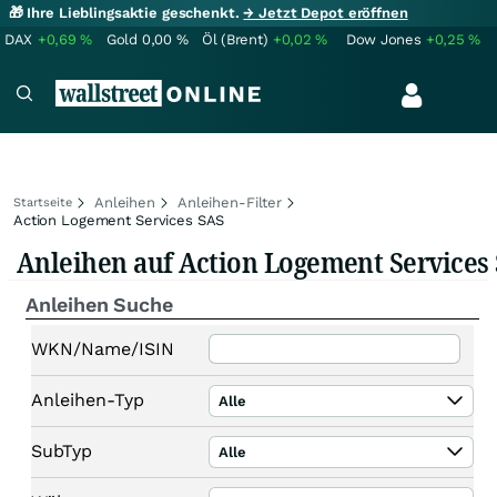
🎁 Ihre Lieblingsaktie geschenkt.
→ Jetzt Depot eröffnen
DAX
+0,69
%
Gold
0,00
%
Öl (Brent)
+0,02
%
Dow Jones
+0,25
%
Anleihen
Anleihen-Filter
Startseite
Action Logement Services SAS
Anleihen auf Action Logement Services
Anleihen Suche
WKN/Name/ISIN
Anleihen-Typ
Alle
SubTyp
Alle