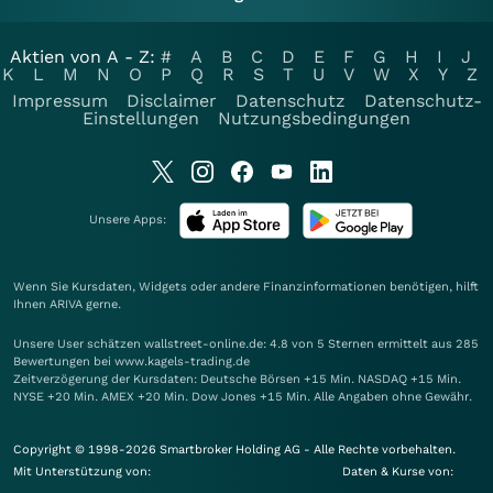
Aktien von A - Z:
#
A
B
C
D
E
F
G
H
I
J
K
L
M
N
O
P
Q
R
S
T
U
V
W
X
Y
Z
Impressum
Disclaimer
Datenschutz
Datenschutz-
Einstellungen
Nutzungsbedingungen
Unsere Apps:
Wenn Sie Kursdaten, Widgets oder andere Finanzinformationen benötigen, hilft
Ihnen
ARIVA
gerne.
Unsere User schätzen wallstreet-online.de: 4.8 von 5 Sternen ermittelt aus 285
Bewertungen bei www.kagels-trading.de
Zeitverzögerung der Kursdaten: Deutsche Börsen +15 Min. NASDAQ +15 Min.
NYSE +20 Min. AMEX +20 Min. Dow Jones +15 Min. Alle Angaben ohne Gewähr.
Copyright © 1998-2026 Smartbroker Holding AG - Alle Rechte vorbehalten.
Mit Unterstützung von:
Daten & Kurse von: