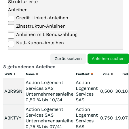
Strukturierte
Anleihen
Credit Linked-Anleihen
Zinsstruktur-Anleihen
Anleihen mit Bonuszahlungen
Null-Kupon-Anleihen
8 gefundenen Anleihen
WKN
Name
Emittent
Zins
Fäll
Action Logement
Action
Services SAS
Logement
A2R9SN
0,500
30.10
Unternehmensanleihe
Services
0,50 % bis 10/34
SAS
Action Logement
Action
Services SAS
Logement
A3KTYY
0,750
19.07
Unternehmensanleihe
Services
0,75 % bis 07/41
SAS