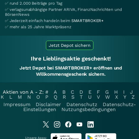
✅ rund 2.000 Beiträge pro Tag
✅ verlagsunabhängige Partner ARIVA, FinanzNachrichten und
BörsenNews
✅ Jederzeit einfach handeln beim
SMARTBROKER+
✅ mehr als 25 Jahre Marktpräsenz
Jetzt Depot sichern
Ihre Lieblingsaktie geschenkt!
Jetzt Depot bei SMARTBROKER+ eröffnen und
Willkommensgeschenk sichern.
Aktien von A - Z:
#
A
B
C
D
E
F
G
H
I
J
K
L
M
N
O
P
Q
R
S
T
U
V
W
X
Y
Z
Impressum
Disclaimer
Datenschutz
Datenschutz-
Einstellungen
Nutzungsbedingungen
Unsere Apps: