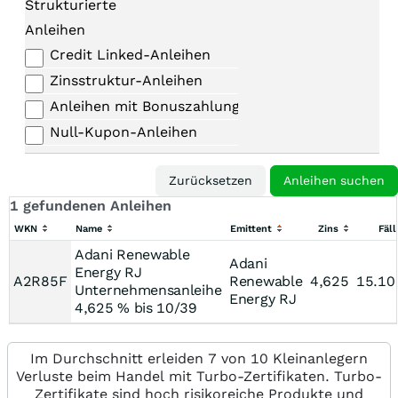
Strukturierte
Anleihen
Credit Linked-Anleihen
Zinsstruktur-Anleihen
Anleihen mit Bonuszahlungen
Null-Kupon-Anleihen
1 gefundenen Anleihen
WKN
Name
Emittent
Zins
Fäll
Adani Renewable
Adani
Energy RJ
A2R85F
Renewable
4,625
15.10
Unternehmensanleihe
Energy RJ
4,625 % bis 10/39
Im Durchschnitt erleiden 7 von 10 Kleinanlegern
Verluste beim Handel mit Turbo-Zertifikaten. Turbo-
Zertifikate sind hoch risikoreiche Produkte und