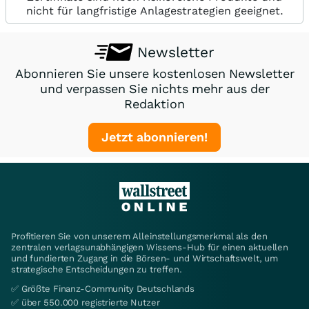
nicht für langfristige Anlagestrategien geeignet.
Newsletter
Abonnieren Sie unsere kostenlosen Newsletter
und verpassen Sie nichts mehr aus der
Redaktion
Jetzt abonnieren!
Profitieren Sie von unserem Alleinstellungsmerkmal als den
zentralen verlagsunabhängigen Wissens-Hub für einen aktuellen
und fundierten Zugang in die Börsen- und Wirtschaftswelt, um
strategische Entscheidungen zu treffen.
✅ Größte Finanz-Community Deutschlands
✅ über 550.000 registrierte Nutzer