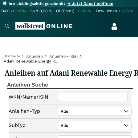
🎁 Ihre Lieblingsaktie geschenkt.
→ Jetzt Depot eröffnen
DAX
+0,69
%
Gold
0,00
%
Öl (Brent)
+0,02
%
Dow Jones
+0,25
%
Anleihen
Anleihen-Filter
Startseite
Adani Renewable Energy RJ
Anleihen auf Adani Renewable Energy R
Anleihen Suche
WKN/Name/ISIN
Anleihen-Typ
Alle
SubTyp
Alle