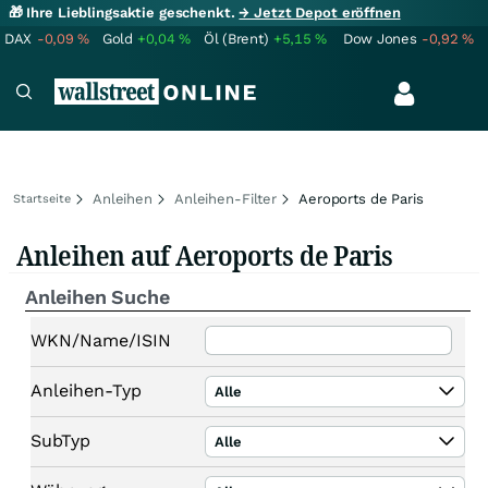
🎁 Ihre Lieblingsaktie geschenkt.
→ Jetzt Depot eröffnen
DAX
-0,09
%
Gold
+0,04
%
Öl (Brent)
+5,15
%
Dow Jones
-0,92
%
Anleihen
Anleihen-Filter
Aeroports de Paris
Startseite
Anleihen auf Aeroports de Paris
Anleihen Suche
WKN/Name/ISIN
Anleihen-Typ
Alle
SubTyp
Alle