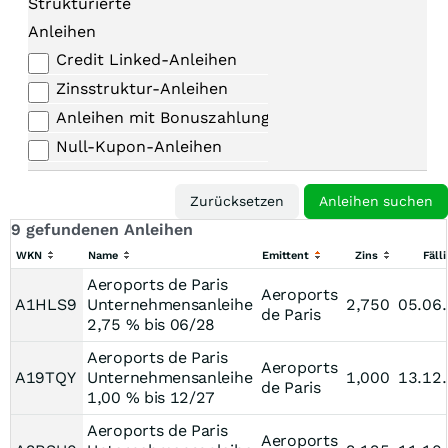
Strukturierte
Anleihen
Credit Linked-Anleihen
Zinsstruktur-Anleihen
Anleihen mit Bonuszahlungen
Null-Kupon-Anleihen
9 gefundenen Anleihen
WKN
Name
Emittent
Zins
Fälli
Aeroports de Paris
Aeroports
A1HLS9
Unternehmensanleihe
2,750
05.06
de Paris
2,75 % bis 06/28
Aeroports de Paris
Aeroports
A19TQY
Unternehmensanleihe
1,000
13.12
de Paris
1,00 % bis 12/27
Aeroports de Paris
Aeroports