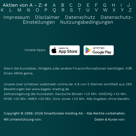
Aktien von A - Z:
#
A
B
C
D
E
F
G
H
I
J
K
L
M
N
O
P
Q
R
S
T
U
V
W
X
Y
Z
Impressum
Disclaimer
Datenschutz
Datenschutz-
Einstellungen
Nutzungsbedingungen
Unsere Apps:
Wenn Sie Kursdaten, Widgets oder andere Finanzinformationen benötigen, hilft
Ihnen
ARIVA
gerne.
Unsere User schätzen wallstreet-online.de: 4.8 von 5 Sternen ermittelt aus 285
Bewertungen bei www.kagels-trading.de
Zeitverzögerung der Kursdaten: Deutsche Börsen +15 Min. NASDAQ +15 Min.
NYSE +20 Min. AMEX +20 Min. Dow Jones +15 Min. Alle Angaben ohne Gewähr.
Copyright © 1998-2026 Smartbroker Holding AG - Alle Rechte vorbehalten.
Mit Unterstützung von:
Daten & Kurse von: